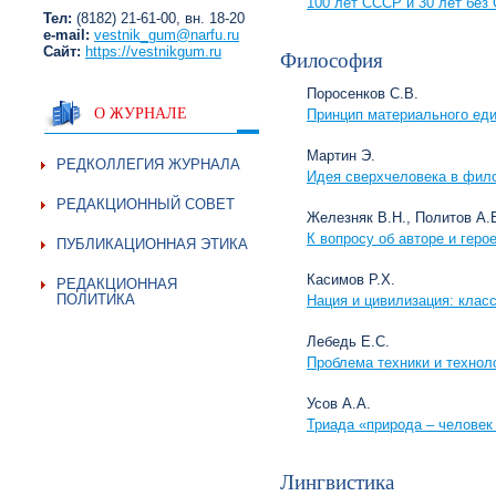
100 лет СССР и 30 лет без 
Тел:
(8182) 21-61-00, вн. 18-20
e-mail:
vestnik_gum@narfu.ru
Сайт:
https://vestnikgum.ru
Философия
Поросенков С.В.
О ЖУРНАЛЕ
Принцип материального еди
Мартин Э.
РЕДКОЛЛЕГИЯ ЖУРНАЛА
Идея сверхчеловека в фило
РЕДАКЦИОННЫЙ СОВЕТ
Железняк В.Н., Политов А.
К вопросу об авторе и геро
ПУБЛИКАЦИОННАЯ ЭТИКА
Касимов Р.Х.
РЕДАКЦИОННАЯ
ПОЛИТИКА
Нация и цивилизация: класс
Лебедь Е.С.
Проблема техники и технол
Усов А.А.
Триада «природа – человек 
Лингвистика