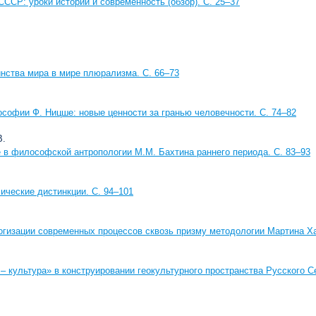
СССР: уроки истории и современность (обзор). С. 25–37
нства мира в мире плюрализма. С. 66–73
софии Ф. Ницше: новые ценности за гранью человечности. С. 74–82
В.
е в философской антропологии М.М. Бахтина раннего периода. С. 83–93
ические дистинкции. С. 94–101
огизации современных процессов сквозь призму методологии Мартина Ха
– культура» в конструировании геокультурного пространства Русского С