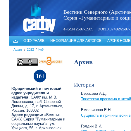
Вестник Северного (Арктичес
Серия «Гуманитарные и соци
e-ISSN 2687-1505 DOI:10.37482/2687-
О ЖУРНАЛЕ
ИНФОРМАЦИЯ ДЛЯ АВТОРОВ
АРХИВ НОМЕ
Архив
/
2022
/
№6
Архив
История
Юридический и почтовый
адрес учредителя и
Верисова А.Д.
издателя:
САФУ им. М.В.
Тибетская проблема в китай
Ломоносова, наб. Северной
Двины, д. 17, г. Архангельск,
Емельянова Е.Н.
Россия, 163002
Адрес редакции:
«Вестник
Сущность и причины войн в
САФУ. Серия "Гуманитарные и
социальные науки"», ул.
Голдин В.И.
Урицкого, 56, г. Архангельск