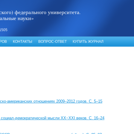
кого) федерального университета.
альные науки»
1505
РОВ
КОНТАКТЫ
ВОПРОС-ОТВЕТ
КУПИТЬ ЖУРНАЛ
ско-американских отношениях 2009–2012 годов. С. 5–15
 социал-демократической мысли XX−XXI веков. С. 16–24