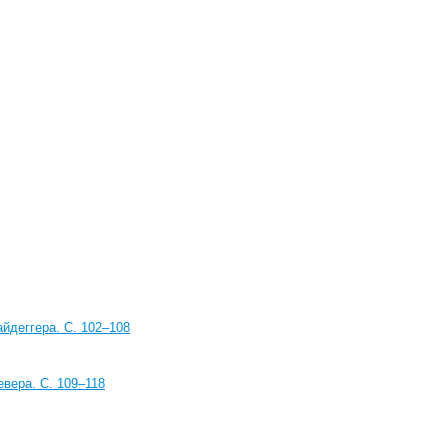
йдеггера. С. 102–108
евера. С. 109–118