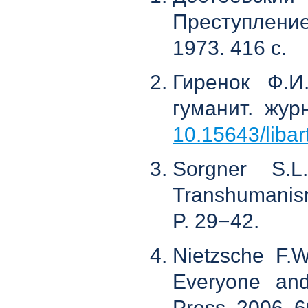
Преступление 
1973. 416 c.
Гиренок Ф.И
гуманит. жур
10.15643/libar
Sorgner S.L
Transhumanism 
P. 29−42.
Nietzsche F.W
Everyone and
Press, 2006. 6