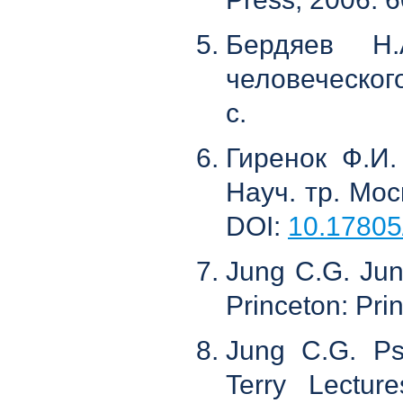
Бердяев Н.
человеческого
с.
Гиренок Ф.И
Науч. тр. Мос
DOI:
10.17805/
Jung C.G. Jun
Princeton: Pri
Jung C.G. Ps
Terry Lectur