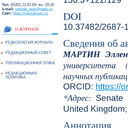
Тел:
(8182) 21-61-00, вн. 18-20
e-mail:
vestnik_gum@narfu.ru
DOI
Сайт:
https://vestnikgum.ru
10.37482/2687-
О ЖУРНАЛЕ
Сведения об а
РЕДКОЛЛЕГИЯ ЖУРНАЛА
МАРТИН Эллен
РЕДАКЦИОННЫЙ СОВЕТ
университета (
ПУБЛИКАЦИОННАЯ ЭТИКА
научных публика
РЕДАКЦИОННАЯ
ПОЛИТИКА
ORCID:
https://
*Адрес:
Senate 
United Kingdom;
Аннотация