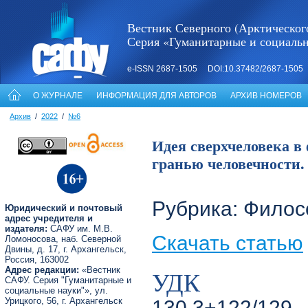
Вестник Северного (Арктическог
Серия «Гуманитарные и социаль
e-ISSN 2687-1505 DOI:10.37482/2687-1505
О ЖУРНАЛЕ
ИНФОРМАЦИЯ ДЛЯ АВТОРОВ
АРХИВ НОМЕРОВ
Архив
/
2022
/
№6
Идея сверхчеловека в
гранью человечности. 
Рубрика: Фило
Юридический и почтовый
адрес учредителя и
издателя:
САФУ им. М.В.
Скачать статью
Ломоносова, наб. Северной
Двины, д. 17, г. Архангельск,
Россия, 163002
Адрес редакции:
«Вестник
УДК
САФУ. Серия "Гуманитарные и
социальные науки"», ул.
Урицкого, 56, г. Архангельск
130.3+122/129