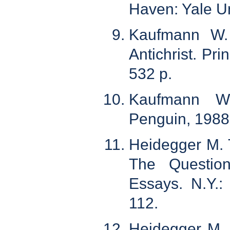
Haven: Yale Un
Kaufmann W. N
Antichrist. Pr
532 p.
Kaufmann W.
Penguin, 1988
Heidegger M. 
The Questio
Essays. N.Y.:
112.
Heidegger M. 