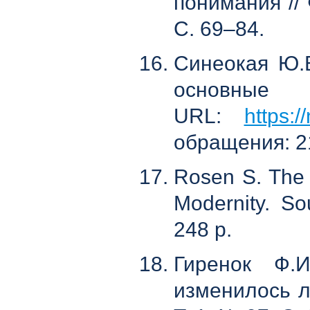
понимания // 
С. 69–84.
Синеокая Ю.
основные 
URL:
https:/
обращения: 21
Rosen S. The 
Modernity. So
248 р.
Гиренок Ф.
изменилось л