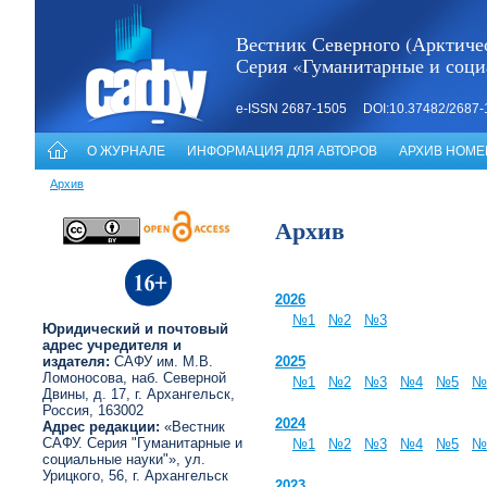
Вестник Северного (Арктичес
Серия «Гуманитарные и соци
e-ISSN 2687-1505 DOI:10.37482/2687-
О ЖУРНАЛЕ
ИНФОРМАЦИЯ ДЛЯ АВТОРОВ
АРХИВ НОМЕ
Архив
Архив
2026
№1
№2
№3
Юридический и почтовый
адрес учредителя и
издателя:
САФУ им. М.В.
2025
Ломоносова, наб. Северной
№1
№2
№3
№4
№5
№
Двины, д. 17, г. Архангельск,
Россия, 163002
2024
Адрес редакции:
«Вестник
САФУ. Серия "Гуманитарные и
№1
№2
№3
№4
№5
№
социальные науки"», ул.
Урицкого, 56, г. Архангельск
2023