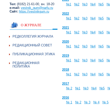
Тел:
(8182) 21-61-00, вн. 18-20
№1
№2
№3
№4
№5
№
e-mail:
vestnik_gum@narfu.ru
Сайт:
https://vestnikgum.ru
2022
№1
№2
№3
№4
№5
№
О ЖУРНАЛЕ
2021
№1
№2
№3
№4
№5
№
РЕДКОЛЛЕГИЯ ЖУРНАЛА
2020
РЕДАКЦИОННЫЙ СОВЕТ
№1
№2
№3
№4
№5
№
ПУБЛИКАЦИОННАЯ ЭТИКА
2019
№1
№2
№3
№4
№5
№
РЕДАКЦИОННАЯ
ПОЛИТИКА
2018
№1
№2
№3
№4
№5
№
2017
№ 2
№1
№3
№4
№5
2016
№ 1
№ 2
№ 3
№ 4
№ 5