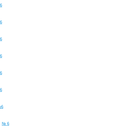
6
6
6
6
6
6
№6
№ 6