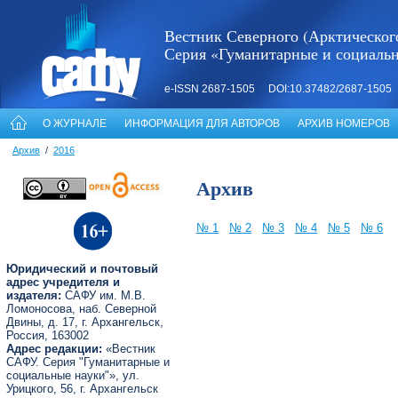
Вестник Северного (Арктическог
Серия «Гуманитарные и социаль
e-ISSN 2687-1505 DOI:10.37482/2687-1505
О ЖУРНАЛЕ
ИНФОРМАЦИЯ ДЛЯ АВТОРОВ
АРХИВ НОМЕРОВ
Архив
/
2016
Архив
№ 1
№ 2
№ 3
№ 4
№ 5
№ 6
Юридический и почтовый
адрес учредителя и
издателя:
САФУ им. М.В.
Ломоносова, наб. Северной
Двины, д. 17, г. Архангельск,
Россия, 163002
Адрес редакции:
«Вестник
САФУ. Серия "Гуманитарные и
социальные науки"», ул.
Урицкого, 56, г. Архангельск