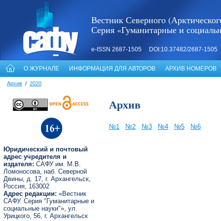
Вестник Северного (Арктическог
Серия «Гуманитарные и социаль
e-ISSN 2687-1505 DOI:10.37482/2687-1505
О ЖУРНАЛЕ
ИНФОРМАЦИЯ ДЛЯ АВТОРОВ
АРХИВ НОМЕРОВ
Архив
/
2020
Архив
№1
№2
№3
№4
№5
№6
Юридический и почтовый
адрес учредителя и
издателя:
САФУ им. М.В.
Ломоносова, наб. Северной
Двины, д. 17, г. Архангельск,
Россия, 163002
Адрес редакции:
«Вестник
САФУ. Серия "Гуманитарные и
социальные науки"», ул.
Урицкого, 56, г. Архангельск