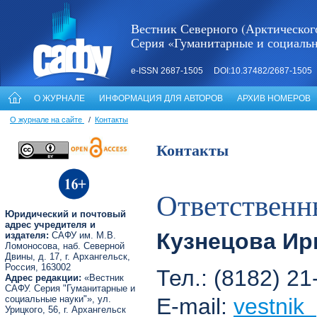
Вестник Северного (Арктическог
Серия «Гуманитарные и социаль
e-ISSN 2687-1505 DOI:10.37482/2687-1505
О ЖУРНАЛЕ
ИНФОРМАЦИЯ ДЛЯ АВТОРОВ
АРХИВ НОМЕРОВ
О журнале на сайте
/
Контакты
Контакты
Ответственн
Юридический и почтовый
адрес учредителя и
Кузнецова Ир
издателя:
САФУ им. М.В.
Ломоносова, наб. Северной
Двины, д. 17, г. Архангельск,
Россия, 163002
Тел.: (8182) 2
Адрес редакции:
«Вестник
САФУ. Серия "Гуманитарные и
социальные науки"», ул.
E-mail:
vestnik
Урицкого, 56, г. Архангельск