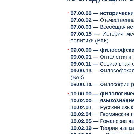
07.00.00
—
исторически
07.00.02
— Отечественная
07.00.03
— Всеобщая ист
07.00.1
5
— История меж
политики (ВАК)
09.00.00
—
философски
09.00.01
— Онтология и т
09.00.11
— Социальная ф
09.00.13
— Философская 
(ВАК)
09.00.14
— Философия ре
10.00.00
—
филологичес
10.02.00
—
языкознани
10.02.01
— Русский язык 
10.02.04
— Германские яз
10.02.05
— Романские язы
10.02.19
— Теория языка 