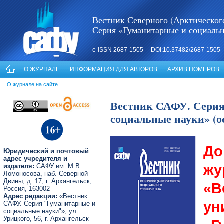
Вестник Северного (Арктическог
Серия «Гуманитарные и социаль
e-ISSN 2687-1505 DOI:10.37482/2687-1505
О ЖУРНАЛЕ
ИНФОРМАЦИЯ ДЛЯ АВТОРОВ
АРХИВ НОМЕРОВ
О журнале на сайте
Вестник САФУ. Серия
социальные науки» (ос
До
Юридический и почтовый
адрес учредителя и
ж
издателя:
САФУ им. М.В.
Ломоносова, наб. Северной
Двины, д. 17, г. Архангельск,
«В
Россия, 163002
Адрес редакции:
«Вестник
ун
САФУ. Серия "Гуманитарные и
социальные науки"», ул.
Урицкого, 56, г. Архангельск