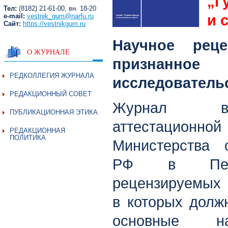
„Г
Тел:
(8182) 21-61-00, вн. 18-20
e-mail:
vestnik_gum@narfu.ru
и 
Сайт:
https://vestnikgum.ru
Научное реце
О ЖУРНАЛЕ
признанн
РЕДКОЛЛЕГИЯ ЖУРНАЛА
исследователь
РЕДАКЦИОННЫЙ СОВЕТ
Журнал в
ПУБЛИКАЦИОННАЯ ЭТИКА
аттестацио
РЕДАКЦИОННАЯ
ПОЛИТИКА
Министерства 
РФ в Переч
рецензируемы
в которых долж
основные на