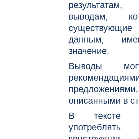
результатам,
выводам, ко
существующи
данным, име
значение.
Выводы могу
рекомендац
предложени
описанными в ст
В тексте а
употреблят
конструкции,