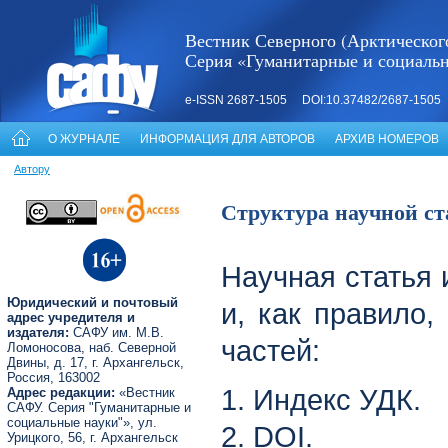
Вестник Северного (Арктическог
Серия «Гуманитарные и социаль
e-ISSN 2687-1505 DOI:10.37482/2687-1505
О ЖУРНАЛЕ
ИНФОРМАЦИЯ ДЛЯ АВТОРОВ
АРХИВ НОМЕРОВ
Автору
Структура научной ст
Научная статья 
Юридический и почтовый
и, как правило,
адрес учредителя и
издателя:
САФУ им. М.В.
частей:
Ломоносова, наб. Северной
Двины, д. 17, г. Архангельск,
Россия, 163002
1. Индекс УДК.
Адрес редакции:
«Вестник
САФУ. Серия "Гуманитарные и
социальные науки"», ул.
2. DOI.
Урицкого, 56, г. Архангельск