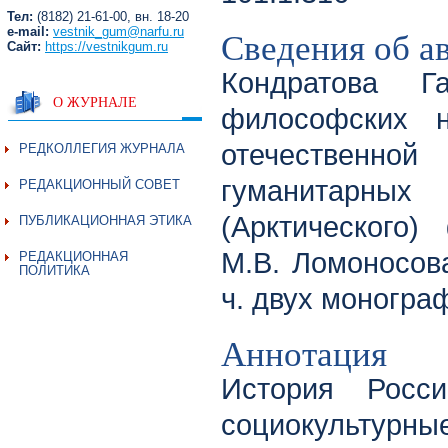
Тел:
(8182) 21-61-00, вн. 18-20
Сведения об а
e-mail:
vestnik_gum@narfu.ru
Сайт:
https://vestnikgum.ru
Кондратова Г
О ЖУРНАЛЕ
философских н
отечественно
РЕДКОЛЛЕГИЯ ЖУРНАЛА
гуманитарных
РЕДАКЦИОННЫЙ СОВЕТ
(Арктического)
ПУБЛИКАЦИОННАЯ ЭТИКА
М.В. Ломоносова
РЕДАКЦИОННАЯ
ПОЛИТИКА
ч. двух моногра
Аннотация
История Росс
социокультурн