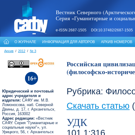
Вестник Северного (Арктическог
Серия «Гуманитарные и социаль
e-ISSN 2687-1505 DOI:10.37482/2687-1505
О ЖУРНАЛЕ
ИНФОРМАЦИЯ ДЛЯ АВТОРОВ
АРХИВ НОМЕРОВ
Архив
/
2012
/
№ 3
Российская цивилизац
(философско-историчес
Рубрика: Филос
Юридический и почтовый
адрес учредителя и
издателя:
САФУ им. М.В.
Скачать статью
(
Ломоносова, наб. Северной
Двины, д. 17, г. Архангельск,
Россия, 163002
УДК
Адрес редакции:
«Вестник
САФУ. Серия "Гуманитарные и
социальные науки"», ул.
101.1:316
Урицкого, 56, г. Архангельск