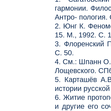
гармонии. Филос
Антро- пология. 
2. Юнг К. Феноме
15. М., 1992. С. 
3. Флоренский П
С. 50.
4. См.: Шпанн О.
Лощевского. СПб
5. Карташёв А.В
истории русской 
6. Житие протоп
и другие его со