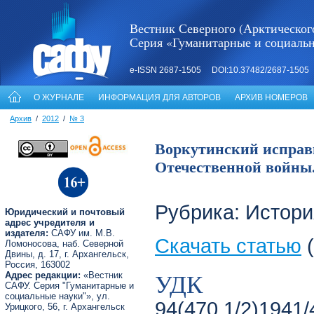
Вестник Северного (Арктическог
Серия «Гуманитарные и социаль
e-ISSN 2687-1505 DOI:10.37482/2687-1505
О ЖУРНАЛЕ
ИНФОРМАЦИЯ ДЛЯ АВТОРОВ
АРХИВ НОМЕРОВ
Архив
/
2012
/
№ 3
Воркутинский исправи
Отечественной войны.
Рубрика: Истори
Юридический и почтовый
адрес учредителя и
издателя:
САФУ им. М.В.
Скачать статью
(
Ломоносова, наб. Северной
Двины, д. 17, г. Архангельск,
Россия, 163002
УДК
Адрес редакции:
«Вестник
САФУ. Серия "Гуманитарные и
социальные науки"», ул.
94(470.1/2)1941/
Урицкого, 56, г. Архангельск