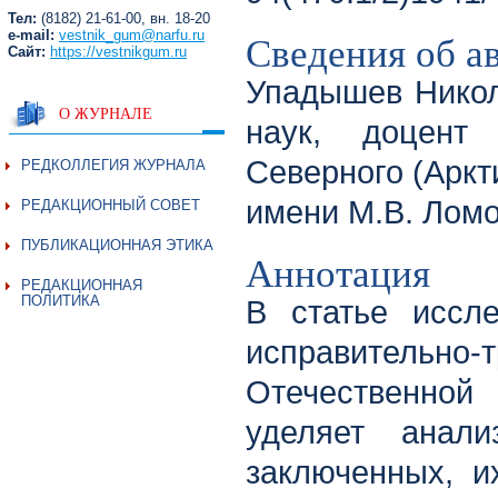
Тел:
(8182) 21-61-00, вн. 18-20
Сведения об а
e-mail:
vestnik_gum@narfu.ru
Сайт:
https://vestnikgum.ru
Упадышев Никол
О ЖУРНАЛЕ
наук, доцент
Северного (Аркт
РЕДКОЛЛЕГИЯ ЖУРНАЛА
имени М.В. Ломо
РЕДАКЦИОННЫЙ СОВЕТ
ПУБЛИКАЦИОННАЯ ЭТИКА
Аннотация
РЕДАКЦИОННАЯ
ПОЛИТИКА
В статье иссле
исправительно
Отечественной
уделяет анали
заключенных, и