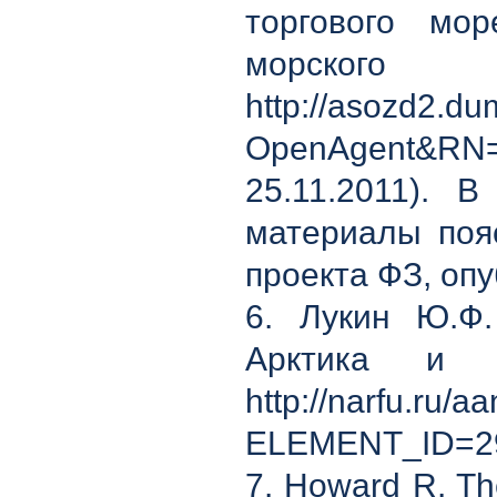
торгового мо
морск
http://asozd2.d
OpenAgent&R
25.11.2011). 
материалы пояс
проекта ФЗ, оп
6. Лукин Ю.Ф.
Арктика и
http://narfu.
ELEMENT_ID=293
7. Howard R. Th