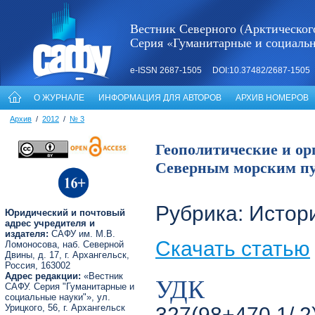
Вестник Северного (Арктическог
Серия «Гуманитарные и социаль
e-ISSN 2687-1505 DOI:10.37482/2687-1505
О ЖУРНАЛЕ
ИНФОРМАЦИЯ ДЛЯ АВТОРОВ
АРХИВ НОМЕРОВ
Архив
/
2012
/
№ 3
Геополитические и о
Северным морским пут
Рубрика: Истор
Юридический и почтовый
адрес учредителя и
издателя:
САФУ им. М.В.
Скачать статью
Ломоносова, наб. Северной
Двины, д. 17, г. Архангельск,
Россия, 163002
Адрес редакции:
«Вестник
УДК
САФУ. Серия "Гуманитарные и
социальные науки"», ул.
Урицкого, 56, г. Архангельск
327(98+470.1/.2