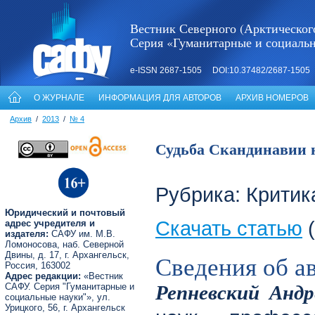
Вестник Северного (Арктическог
Серия «Гуманитарные и социаль
e-ISSN 2687-1505 DOI:10.37482/2687-1505
О ЖУРНАЛЕ
ИНФОРМАЦИЯ ДЛЯ АВТОРОВ
АРХИВ НОМЕРОВ
Архив
/
2013
/
№ 4
Судьба Скандинавии н
Рубрика: Критик
Юридический и почтовый
Скачать статью
(
адрес учредителя и
издателя:
САФУ им. М.В.
Ломоносова, наб. Северной
Двины, д. 17, г. Архангельск,
Сведения об а
Россия, 163002
Адрес редакции:
«Вестник
Репневский Анд
САФУ. Серия "Гуманитарные и
социальные науки"», ул.
Урицкого, 56, г. Архангельск