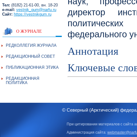
наук, профес
Тел:
(8182) 21-61-00, вн. 18-20
e-mail:
vestnik_gum@narfu.ru
директор инст
Сайт:
https://vestnikgum.ru
политических
О ЖУРНАЛЕ
федерального у
РЕДКОЛЛЕГИЯ ЖУРНАЛА
Аннотация
РЕДАКЦИОННЫЙ СОВЕТ
Ключевые сло
ПУБЛИКАЦИОННАЯ ЭТИКА
РЕДАКЦИОННАЯ
ПОЛИТИКА
© Северный (Арктический) федера
При цитировании материалов с сайта а
Администрация сайта:
webmaster@narfu