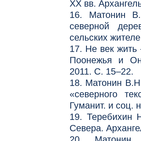
XX вв. Архангель
16. Матонин В
северной дере
сельских жителей
17. Не век жить
Поонежья и Оне
2011. С. 15–22.
18. Матонин В.Н
«северного тек
Гуманит. и соц. 
19. Теребихин 
Севера. Архангел
20. Матонин