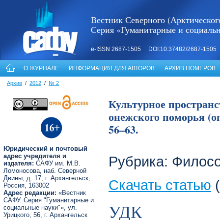
Вестник Северного (Арктическог
Серия «Гуманитарные и социаль
e-ISSN 2687-1505 DOI:10.37482/2687-1505
О ЖУРНАЛЕ
ИНФОРМАЦИЯ ДЛЯ АВТОРОВ
АРХИВ НОМЕРОВ
Архив
/
2012
/
№ 2
Культурное пространс
онежского поморья (о
56–63.
Юридический и почтовый
адрес учредителя и
Рубрика: Филос
издателя:
САФУ им. М.В.
Ломоносова, наб. Северной
Двины, д. 17, г. Архангельск,
Скачать статью
(
Россия, 163002
Адрес редакции:
«Вестник
САФУ. Серия "Гуманитарные и
УДК
социальные науки"», ул.
Урицкого, 56, г. Архангельск