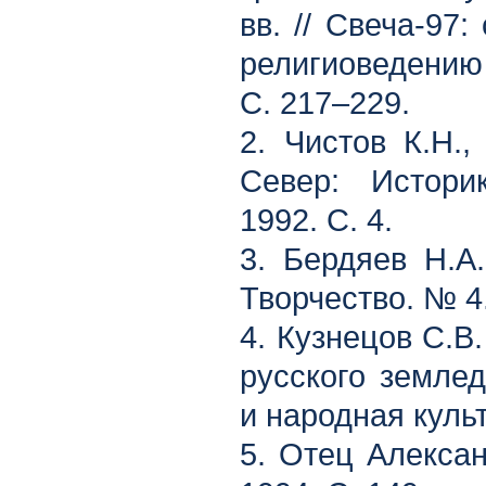
вв. // Свеча-97
религиоведению 
С. 217–229.
2. Чистов К.Н.,
Север: Историк
1992. С. 4.
3. Бердяев Н.А.
Творчество. № 4.
4. Кузнецов С.В
русского землед
и народная культ
5. Отец Алексан