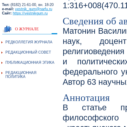
1:316+008(470.11
Тел:
(8182) 21-61-00, вн. 18-20
e-mail:
vestnik_gum@narfu.ru
Сайт:
https://vestnikgum.ru
Сведения об а
О ЖУРНАЛЕ
Матонин Василий
наук, доцен
РЕДКОЛЛЕГИЯ ЖУРНАЛА
религиоведения
РЕДАКЦИОННЫЙ СОВЕТ
и политически
ПУБЛИКАЦИОННАЯ ЭТИКА
федерального у
РЕДАКЦИОННАЯ
ПОЛИТИКА
Автор 63 научны
Аннотация
В статье пр
философского 