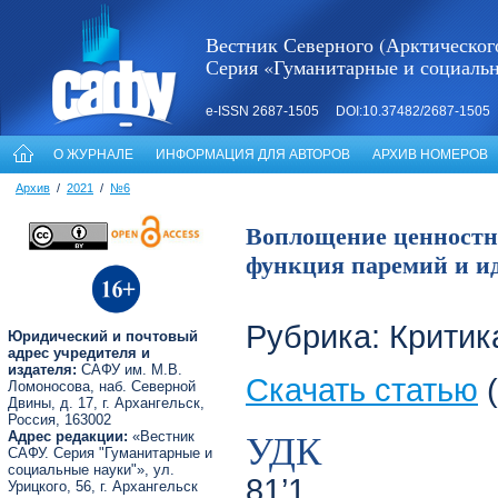
Вестник Северного (Арктическог
Серия «Гуманитарные и социаль
e-ISSN 2687-1505 DOI:10.37482/2687-1505
О ЖУРНАЛЕ
ИНФОРМАЦИЯ ДЛЯ АВТОРОВ
АРХИВ НОМЕРОВ
Архив
/
2021
/
№6
Воплощение ценностн
функция паремий и ид
Рубрика: Критик
Юридический и почтовый
адрес учредителя и
издателя:
САФУ им. М.В.
Скачать статью
(
Ломоносова, наб. Северной
Двины, д. 17, г. Архангельск,
Россия, 163002
УДК
Адрес редакции:
«Вестник
САФУ. Серия "Гуманитарные и
социальные науки"», ул.
81’1
Урицкого, 56, г. Архангельск