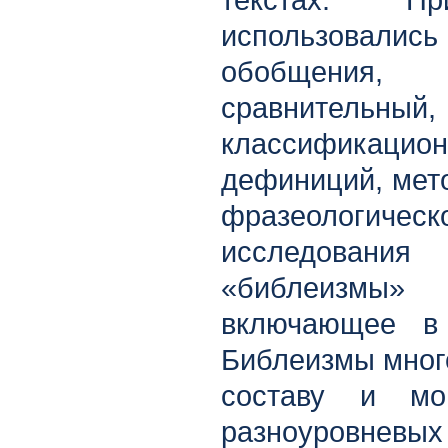
текстах. Пр
использовали
обобщения, г
сравнител
классификаци
дефиниций, мет
фразеологич
исследовани
«библеизмы»
включающее в 
Библеизмы мног
составу и мо
разноуровневых 