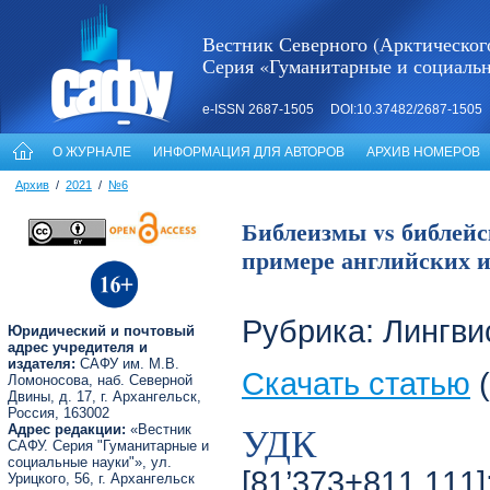
Вестник Северного (Арктическог
Серия «Гуманитарные и социаль
e-ISSN 2687-1505 DOI:10.37482/2687-1505
О ЖУРНАЛЕ
ИНФОРМАЦИЯ ДЛЯ АВТОРОВ
АРХИВ НОМЕРОВ
Архив
/
2021
/
№6
Библеизмы vs библейс
примере английских и 
Рубрика: Лингви
Юридический и почтовый
адрес учредителя и
издателя:
САФУ им. М.В.
Скачать статью
(
Ломоносова, наб. Северной
Двины, д. 17, г. Архангельск,
Россия, 163002
УДК
Адрес редакции:
«Вестник
САФУ. Серия "Гуманитарные и
социальные науки"», ул.
[81’373+811.111]
Урицкого, 56, г. Архангельск