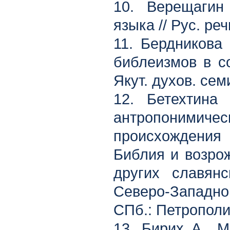
10. Верещагин
языка // Рус. реч
11. Бердникова 
библеизмов в со
Якут. духов. сем
12. Бетехтина
антропонимич
происхождения 
Библия и возрож
других славянс
Северо-Западно
СПб.: Петрополис
13. Бирих А., 