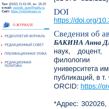
Тел:
(8182) 21-61-00, вн. 18-20
DOI
e-mail:
vestnik_gum@narfu.ru
Сайт:
https://vestnikgum.ru
https://doi.org/
О ЖУРНАЛЕ
Сведения об а
РЕДКОЛЛЕГИЯ ЖУРНАЛА
БАКИНА Анна Д
РЕДАКЦИОННЫЙ СОВЕТ
наук, доцент,
ПУБЛИКАЦИОННАЯ ЭТИКА
филологии О
РЕДАКЦИОННАЯ
ПОЛИТИКА
университета им
публикаций, в т.
ORCID:
https://
*Адрес: 302026, 