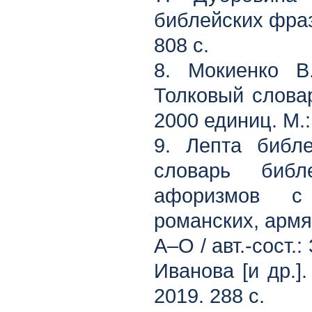
библейских фраз
808 с.
8. Мокиенко В
Толковый словар
2000 единиц. М.:
9. Лепта библе
словарь биб
афоризмов с 
романских, армян
А–О / авт.-сост.:
Иванова [и др.]
2019. 288 с.