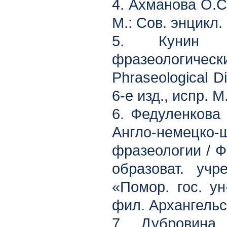
4. Ахманова О.С
М.: Сов. энцикл. 
5. Кунин А
фразеологиче
Phraseological D
6-е изд., испр. М
6. Федуленкова 
Англо-немецк
фразеологии / Ф
образоват. уч
«Помор. гос. ун
фил. Архангельск
7. Дубровина 