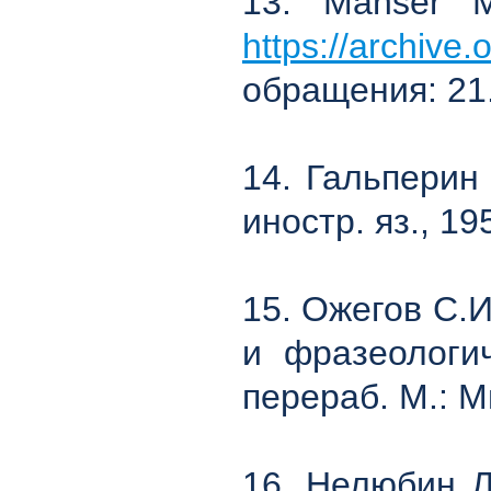
13. Manser M.
https://archive
обращения: 21.
14. Гальперин 
иностр. яз., 19
15. Ожегов С.И
и фразеологич
перераб. М.: М
16. Нелюбин Л