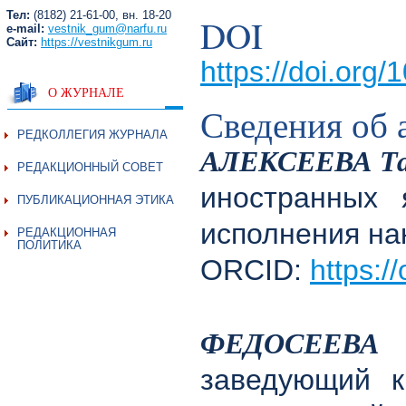
Тел:
(8182) 21-61-00, вн. 18-20
DOI
e-mail:
vestnik_gum@narfu.ru
Сайт:
https://vestnikgum.ru
https://doi.org
О ЖУРНАЛЕ
Сведения об 
РЕДКОЛЛЕГИЯ ЖУРНАЛА
АЛЕКСЕЕВА Тат
РЕДАКЦИОННЫЙ СОВЕТ
иностранных 
ПУБЛИКАЦИОННАЯ ЭТИКА
исполнения нак
РЕДАКЦИОННАЯ
ПОЛИТИКА
ORCID:
https:/
ФЕДОСЕЕВА Л
заведующий к