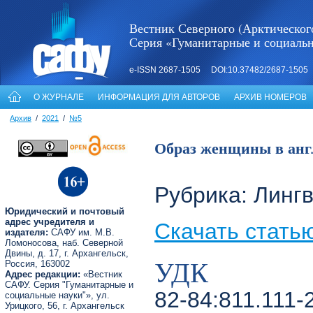
Вестник Северного (Арктическог
Серия «Гуманитарные и социаль
e-ISSN 2687-1505 DOI:10.37482/2687-1505
О ЖУРНАЛЕ
ИНФОРМАЦИЯ ДЛЯ АВТОРОВ
АРХИВ НОМЕРОВ
Архив
/
2021
/
№5
Образ женщины в англ
Рубрика: Линг
Юридический и почтовый
адрес учредителя и
Скачать стать
издателя:
САФУ им. М.В.
Ломоносова, наб. Северной
Двины, д. 17, г. Архангельск,
УДК
Россия, 163002
Адрес редакции:
«Вестник
САФУ. Серия "Гуманитарные и
82-84:811.111-
социальные науки"», ул.
Урицкого, 56, г. Архангельск