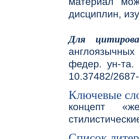
материал мож
дисциплин, изу
Для цитирова
англоязычных 
федер. ун-та.
10.37482/2687
Ключевые сл
концепт «же
стилистически
Список лите