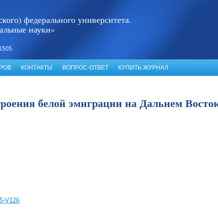
кого) федерального университета.
альные науки»
1505
РОВ
КОНТАКТЫ
ВОПРОС-ОТВЕТ
КУПИТЬ ЖУРНАЛ
оения белой эмиграции на Дальнем Востоке 
05-V126