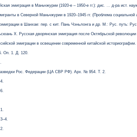
кая эмиграция в Маньчжурии (1920-е – 1950-е гг.): дис. … д-ра ист. наук.
игранты в Северной Маньчжурии в 1920–1945 гг. (Проблема социальной ада
эмиграции в Шанхае: пер. с кит. Пань Чэньлонга и др. М.: Рус. путь: Рус.
ьсюань Х. Русская дворянская эмиграция после Октябрьской революции //
ссийской эмиграции в освещении современной китайской историографии.
. Оп. 1. Д. 120.
.
разведки Рос. Федерации (ЦА СВР РФ). Арх. № 954. Т. 2.
4.
6.
1.
3–4.
2.