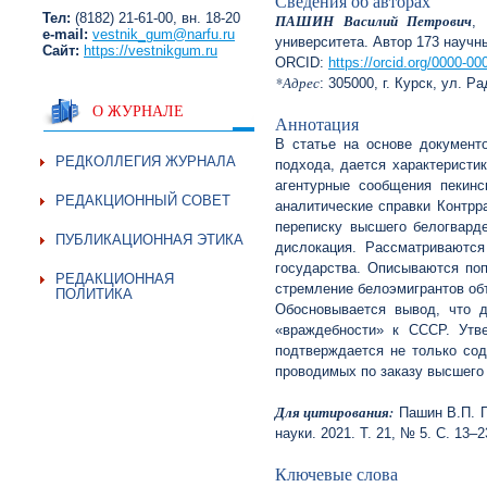
Сведения об авторах
Тел:
(8182) 21-61-00, вн. 18-20
ПАШИН Василий Петрович
,
e-mail:
vestnik_gum@narfu.ru
университета. Автор 173 научны
Сайт:
https://vestnikgum.ru
ORCID:
https://orcid.org/0000-0
*Адрес
: 305000, г. Курск, ул. Р
О ЖУРНАЛЕ
Аннотация
В статье на основе документ
РЕДКОЛЛЕГИЯ ЖУРНАЛА
подхода, дается характеристи
агентурные сообщения пекинс
РЕДАКЦИОННЫЙ СОВЕТ
аналитические справки Контрр
переписку высшего белогвард
ПУБЛИКАЦИОННАЯ ЭТИКА
дислокация. Рассматриваются
государства. Описываются по
РЕДАКЦИОННАЯ
стремление белоэмигрантов объ
ПОЛИТИКА
Обосновывается вывод, что 
«враждебности» к СССР. Утве
подтверждается не только со
проводимых по заказу высшего 
Для цитирования:
Пашин В.П. По
науки. 2021. Т. 21, № 5. С. 13–
Ключевые слова