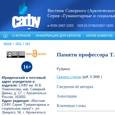
Вестник Северного (Арктическог
Серия «Гуманитарные и социаль
e-ISSN 2687-1505 DOI:10.37482/2687-1505
О ЖУРНАЛЕ
ИНФОРМАЦИЯ ДЛЯ АВТОРОВ
АРХИВ НОМЕРОВ
Архив
/
2021
/
№4
Памяти профессора Т.
Рубрика:
Скачать статью
(pdf, 0.3MB )
Юридический и почтовый
адрес учредителя и
издателя:
САФУ им. М.В.
Сведения об авторах
Ломоносова, наб. Северной
Двины, д. 17, г. Архангельск,
Аннотация
Россия, 163002
Адрес редакции:
«Вестник
САФУ. Серия "Гуманитарные и
Ключевые слова
социальные науки"», ул.
Урицкого, 56, г. Архангельск