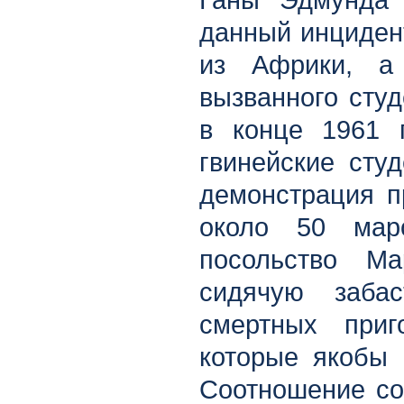
Ганы Эдмунда 
данный инциден
из Африки, а 
вызванного сту
в конце 1961 
гвинейские сту
демонстрация п
около 50 маро
посольство М
сидячую забаст
смертных приг
которые якобы 
Соотношение со