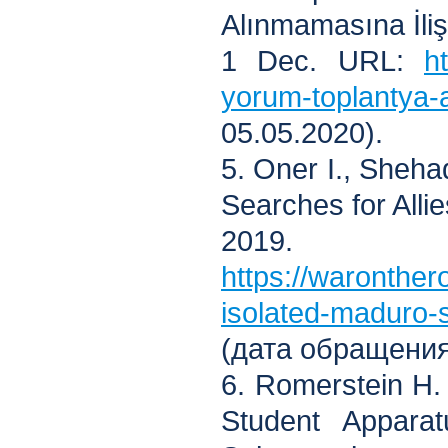
Alınmamasına İliş
1 Dec. URL:
h
yorum-toplantya-
05.05.2020).
5. Oner I., Sheha
Searches for Alli
2019.
https://waronthe
isolated-maduro-s
(дата обращения:
6. Romerstein H.
Student Appara