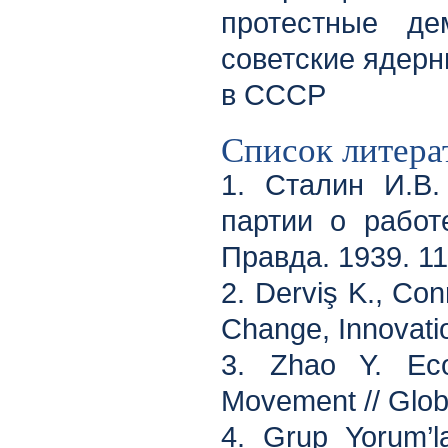
протестные де
советские ядерн
в СССР
Список литера
1. Сталин И.В.
партии о работ
Правда. 1939. 11
2. Derviş K., Co
Change, Innovatio
3. Zhao Y. Eco
Movement // Glob
4. Grup Yorum’la