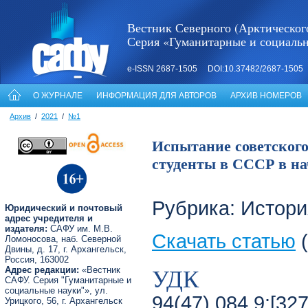
Вестник Северного (Арктическог
Серия «Гуманитарные и социаль
e-ISSN 2687-1505 DOI:10.37482/2687-1505
О ЖУРНАЛЕ
ИНФОРМАЦИЯ ДЛЯ АВТОРОВ
АРХИВ НОМЕРОВ
Архив
/
2021
/
№1
Испытание советског
студенты в СССР в нач
Рубрика: Истори
Юридический и почтовый
адрес учредителя и
издателя:
САФУ им. М.В.
Скачать статью
(
Ломоносова, наб. Северной
Двины, д. 17, г. Архангельск,
Россия, 163002
УДК
Адрес редакции:
«Вестник
САФУ. Серия "Гуманитарные и
социальные науки"», ул.
94(47).084.9:[32
Урицкого, 56, г. Архангельск