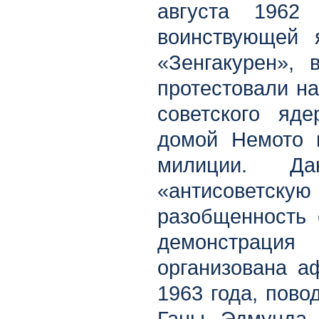
августа 1962
воинствующей я
«Зенгакурен», 
протестовали н
советского яд
домой Немото 
милиции. Д
«антисоветск
разобщенность 
демонстраци
организована а
1963 года, пово