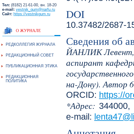
Тел:
(8182) 21-61-00, вн. 18-20
DOI
e-mail:
vestnik_gum@narfu.ru
Сайт:
https://vestnikgum.ru
10.37482/2687-1
О ЖУРНАЛЕ
Сведения об а
РЕДКОЛЛЕГИЯ ЖУРНАЛА
ЙАНЛИК Левент
РЕДАКЦИОННЫЙ СОВЕТ
аспирант кафедр
ПУБЛИКАЦИОННАЯ ЭТИКА
государственного
РЕДАКЦИОННАЯ
на-Дону). Автор 
ПОЛИТИКА
ORCID:
https://
*Адрес:
344000, 
e-mail:
lenta47@li
Аннотация