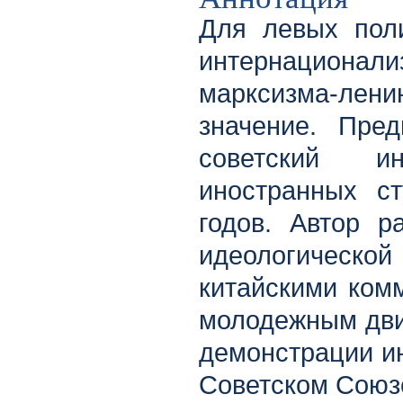
Для левых пол
интернациона
марксизма-ле
значение. Пре
советский и
иностранных с
годов. Автор р
идеологическ
китайскими ком
молодежным дви
демонстрации ин
Советском Союз