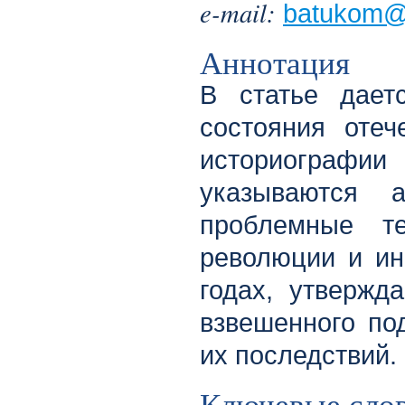
e-mail:
batukom@
Аннотация
В статье дает
состояния отеч
историографи
указываются 
проблемные т
революции и ин
годах, утвержд
взвешенного по
их последствий.
Ключевые сло