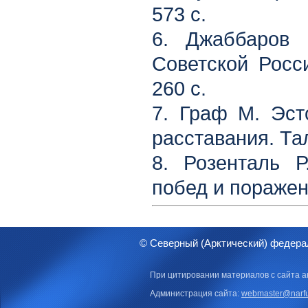
573 с.
6. Джаббаров 
Советской Росси
260 с.
7. Граф М. Эст
расставания. Тал
8. Розенталь Р
побед и поражени
© Северный (Арктический) федера
При цитировании материалов с сайта а
Администрация сайта:
webmaster@narfu