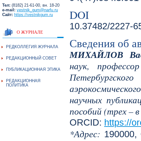
Тел:
(8182) 21-61-00, вн. 18-20
DOI
e-mail:
vestnik_gum@narfu.ru
Сайт:
https://vestnikgum.ru
10.37482/2227-6
О ЖУРНАЛЕ
Сведения об а
РЕДКОЛЛЕГИЯ ЖУРНАЛА
МИХАЙЛОВ Вад
РЕДАКЦИОННЫЙ СОВЕТ
наук, профессо
ПУБЛИКАЦИОННАЯ ЭТИКА
Петербургског
РЕДАКЦИОННАЯ
аэрокосмическог
ПОЛИТИКА
научных публика
пособий (трех – в
ORCID:
https://
*Адрес:
190000, С