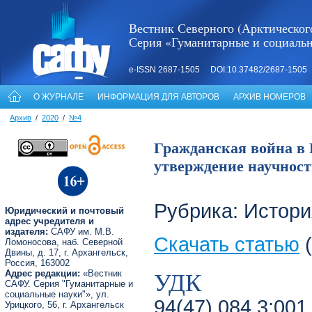
Вестник Северного (Арктическог
Серия «Гуманитарные и социаль
e-ISSN 2687-1505 DOI:10.37482/2687-1505
О ЖУРНАЛЕ
ИНФОРМАЦИЯ ДЛЯ АВТОРОВ
АРХИВ НОМЕРОВ
Архив
/
2020
/
№4
Гражданская война в 
утверждение научности
Рубрика: Истори
Юридический и почтовый
адрес учредителя и
издателя:
САФУ им. М.В.
Скачать статью
(
Ломоносова, наб. Северной
Двины, д. 17, г. Архангельск,
Россия, 163002
УДК
Адрес редакции:
«Вестник
САФУ. Серия "Гуманитарные и
социальные науки"», ул.
94(47).084.3:001
Урицкого, 56, г. Архангельск