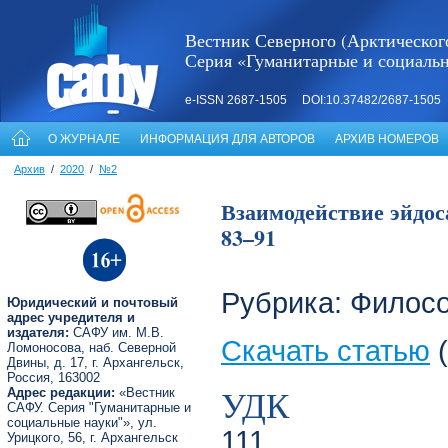
Вестник Северного (Арктическог
Серия «Гуманитарные и социаль
e-ISSN 2687-1505 DOI:10.37482/2687-1505
О ЖУРНАЛЕ
ИНФОРМАЦИЯ ДЛЯ АВТОРОВ
АРХИВ НОМЕРОВ
Архив
/
2020
/
№2
Взаимодействие эйдоса
83–91
Рубрика: Филос
Юридический и почтовый
адрес учредителя и
издателя:
САФУ им. М.В.
Скачать статью
(
Ломоносова, наб. Северной
Двины, д. 17, г. Архангельск,
Россия, 163002
УДК
Адрес редакции:
«Вестник
САФУ. Серия "Гуманитарные и
социальные науки"», ул.
111
Урицкого, 56, г. Архангельск