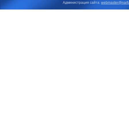
Администрация сайта:
webmaster@narfu