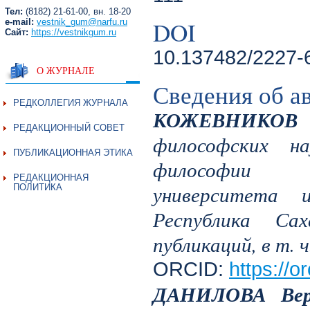
Тел:
(8182) 21-61-00, вн. 18-20
DOI
e-mail:
vestnik_gum@narfu.ru
Сайт:
https://vestnikgum.ru
10.137482/2227-
О ЖУРНАЛЕ
Сведения об а
РЕДКОЛЛЕГИЯ ЖУРНАЛА
КОЖЕВНИКОВ 
РЕДАКЦИОННЫЙ СОВЕТ
философских на
ПУБЛИКАЦИОННАЯ ЭТИКА
философии Се
РЕДАКЦИОННАЯ
университета 
ПОЛИТИКА
Республика Са
публикаций, в т. 
ORCID:
https://
ДАНИЛОВА Вер