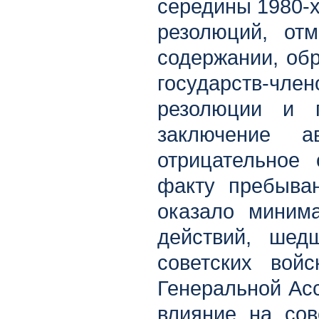
середины 1980-х
резолюций, от
содержании, об
государств-
резолюции и 
заключение 
отрицательное
факту пребыван
оказало миним
действий, шед
советских вой
Генеральной Ас
влияние на сов