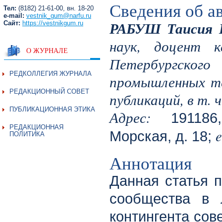
Сведения об а
Тел:
(8182) 21-61-00, вн. 18-20
e-mail:
vestnik_gum@narfu.ru
РАБУШ Таисия 
Сайт:
https://vestnikgum.ru
наук, доцент 
О ЖУРНАЛЕ
Петербургског
РЕДКОЛЛЕГИЯ ЖУРНАЛА
промышленных те
РЕДАКЦИОННЫЙ СОВЕТ
публикаций, в т. 
ПУБЛИКАЦИОННАЯ ЭТИКА
Адрес:
191186,
РЕДАКЦИОННАЯ
e
Морская, д. 18;
ПОЛИТИКА
Аннотация
Данная статья 
сообщества в 
контингента сов