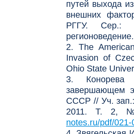
путей выхода из
внешних фактор
РГГУ. Сер.: 
регионоведение. 
2. The America
Invasion of Cze
Ohio State Univer
3. Конорева
завершающем э
СССР // Уч. зап.:
2011. Т. 2,
notes.ru/pdf/021-
4. Звягельская 