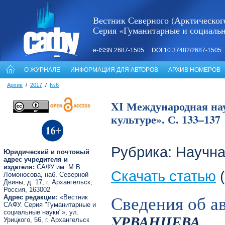
Вестник Северного (Арктическог
Серия «Гуманитарные и социаль
e-ISSN 2687-1505 DOI:10.37482/2687-1505
О ЖУРНАЛЕ
ИНФОРМАЦИЯ ДЛЯ АВТОРОВ
АРХИВ НОМЕРОВ
Архив
/
2017
/
№6
XI Международная нау
культуре». С. 133–137
Рубрика: Научна
Юридический и почтовый
адрес учредителя и
издателя:
САФУ им. М.В.
Скачать статью
(
Ломоносова, наб. Северной
Двины, д. 17, г. Архангельск,
Россия, 163002
Сведения об а
Адрес редакции:
«Вестник
САФУ. Серия "Гуманитарные и
социальные науки"», ул.
УРВАНЦЕВА Н
Урицкого, 56, г. Архангельск