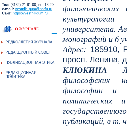
Тел:
(8182) 21-61-00, вн. 18-20
филологических
e-mail:
vestnik_gum@narfu.ru
Сайт:
https://vestnikgum.ru
культурологии 
университета. Ав
О ЖУРНАЛЕ
монографий и 6 у
РЕДКОЛЛЕГИЯ ЖУРНАЛА
Адрес:
185910, Р
РЕДАКЦИОННЫЙ СОВЕТ
просп. Ленина, д.
ПУБЛИКАЦИОННАЯ ЭТИКА
КЛЮКИНА Люд
РЕДАКЦИОННАЯ
философских н
ПОЛИТИКА
философии и к
политических и
государственно
публикаций, в т. 