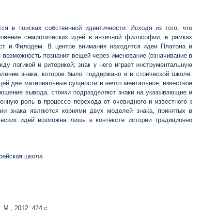
ся в поисках собственной идентичности. Исходя из того, что
новение семиотических идей в античной философии, в рамках
аст и Филодем. В центре внимания находятся идеи Платона и
я возможность познания вещей через именование (означивание в
ду логикой и риторикой; знак у него играет инструментальную
ление знака, которое было поддержано и в стоической школе.
щей две материальные сущности и нечто ментальное, известное
тношение вывода, стоики подразделяют знаки на указывающие и
енную роль в процессе перехода от очевидного и известного к
ции знака являются корнями двух моделей знака, принятых в
ческих идей возможна лишь в контексте истории традиционно
урейская школа
 М., 2012. 424 с.