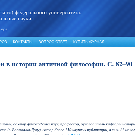
кого) федерального университета.
альные науки»
1505
РОВ
КОНТАКТЫ
ВОПРОС-ОТВЕТ
КУПИТЬ ЖУРНАЛ
и в истории античной философии. С. 82–90
иевич
, доктор философских наук, профессор, руководитель кафедры истор
а (г. Ростов-на-Дону). Автор более 150 научных публикаций, в т. ч. 11 моно