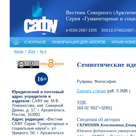
Вестник Северного (Арктичес
Серия «Гуманитарные и соци
e-ISSN 2687-1505 DOI:10.37482/2687-
О ЖУРНАЛЕ
ИНФОРМАЦИЯ ДЛЯ АВТОРОВ
АРХИВ НОМЕ
Архив
/
2016
/
№ 3
Семиотические иде
Рубрика: Философия
Скачать статью
(pdf, 3.2MB )
Юридический и почтовый
адрес учредителя и
издателя:
САФУ им. М.В.
УДК
Ломоносова, наб. Северной
164.02:“652”+1(091)
Двины, д. 17, г. Архангельск,
Россия, 163002
Сведения об авторах
Адрес редакции:
«Вестник
САФУ. Серия "Гуманитарные и
СКРИПНИК Константин Дмитр
социальные науки"», ул.
Южного федерального университет
Урицкого, 56, г. Архангельск