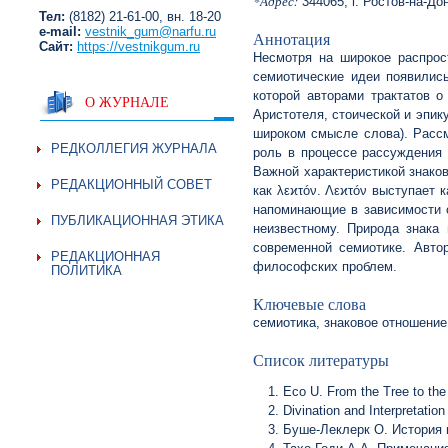
*Адрес:
344065, г. Ростов-на-Дон
Тел:
(8182) 21-61-00, вн. 18-20
e-mail:
vestnik_gum@narfu.ru
Аннотация
Сайт:
https://vestnikgum.ru
Несмотря на широкое распрост
семиотические идеи появилис
которой авторами трактатов 
О ЖУРНАЛЕ
Аристотеля, стоической и эпик
широком смысле слова). Рассм
РЕДКОЛЛЕГИЯ ЖУРНАЛА
роль в процессе рассуждения 
Важной характеристикой знако
РЕДАКЦИОННЫЙ СОВЕТ
как λεϰτóν. Λεϰτóν выступает
напоминающие в зависимости о
ПУБЛИКАЦИОННАЯ ЭТИКА
неизвестному. Природа знака
современной семиотике. Авто
РЕДАКЦИОННАЯ
философских проблем.
ПОЛИТИКА
Ключевые слова
семиотика, знаковое отношение
Список литературы
Eco U. From the Tree to the
Divination and Interpretatio
Буше-Леклерк О. История г