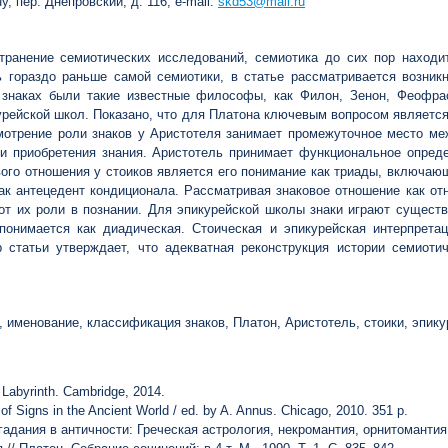
у, пер. Днепровский, д. 116; e-mail:
skd53@mail.ru
ранение семиотических исследований, семиотика до сих пор находит
ь гораздо раньше самой семиотики, в статье рассматривается возник
о знаках были такие известные философы, как Филон, Зенон, Феофр
урейской школ. Показано, что для Платона ключевым вопросом являетс
отрение роли знаков у Аристотеля занимает промежуточное место меж
и приобретения знания. Аристотель принимает функциональное опреде
вого отношения у стоиков является его понимание как триады, включаю
 как антецедент кондиционала. Рассматривая знаковое отношение как о
т их роли в познании. Для эпикурейской школы знаки играют существ
 понимается как диадическая. Стоическая и эпикурейская интерпрета
р статьи утверждает, что адекватная реконструкция истории семиоти
, именование, классификация знаков, Платон, Аристотель, стоики, эпик
 Labyrinth. Cambridge, 2014.
n of Signs in the Ancient World / ed. by A. Annus. Chicago, 2010. 351 p.
адания в античности: Греческая астрология, некромантия, орнитомантия.