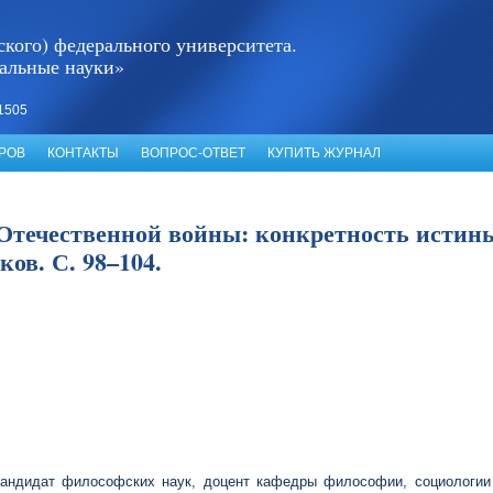
кого) федерального университета.
альные науки»
1505
РОВ
КОНТАКТЫ
ВОПРОС-ОТВЕТ
КУПИТЬ ЖУРНАЛ
Отечественной войны: конкретность истин
ов. С. 98–104.
кандидат философских наук, доцент кафедры философии, социологии 