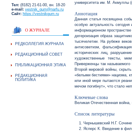
университета им. М. Акмуллы (г
Тел:
(8182) 21-61-00, вн. 18-20
e-mail:
vestnik_gum@narfu.ru
Аннотация
Сайт:
https://vestnikgum.ru
Данная статья посвящена собы
особую актуальность сегодня
О ЖУРНАЛЕ
информационном пространстве 
дегероизация образа защитник
тысячелетии. На рубеже веков
РЕДКОЛЛЕГИЯ ЖУРНАЛА
антисоветизм, фальсификаци
исторических лиц, разрушени
РЕДАКЦИОННЫЙ СОВЕТ
художественные тексты, мем
Приверженцы так называемого 
ПУБЛИКАЦИОННАЯ ЭТИКА
Второй мировой войны, скрыть
«белыми бестиями» нацизма, к
РЕДАКЦИОННАЯ
ПОЛИТИКА
или иной мере пытаются реани
мечом погибнут», что стало не
Ключевые слова
Великая Отечественная война, 
Список литературы
Чернышевский Н.Г. Сочинени
Ясперс К. Введение в фил