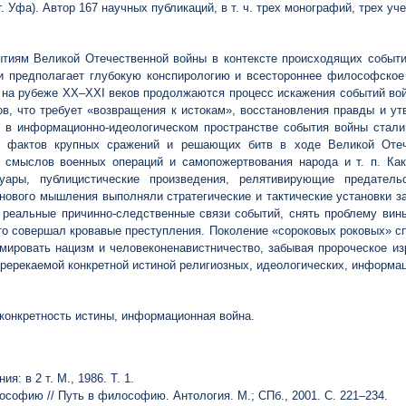
. Уфа). Автор 167 научных публикаций, в т. ч. трех монографий, трех у
тиям Великой Отечественной войны в контексте происходящих событи
 и предполагает глубокую конспирологию и всестороннее философское
на рубеже XX–XXI веков продолжаются процесс искажения событий во
ов, что требует «возвращения к истокам», восстановления правды и у
 в информационно-идеологическом пространстве события войны стали
я фактов крупных сражений и решающих битв в ходе Великой Отеч
е смыслов военных операций и самопожертвования народа и т. п. Как
уары, публицистические произведения, релятивирующие предате
нового мышления выполняли стратегические и тактические установки 
 реальные причинно-следственные связи событий, снять проблему вины
то совершал кровавые преступления. Поколение «сороковых роковых» сп
мировать нацизм и человеконенавистничество, забывая пророческое из
пререкаемой конкретной истиной религиозных, идеологических, информа
конкретность истины, информационная война.
я: в 2 т. М., 1986. Т. 1.
ософию // Путь в философию. Антология. М.; СПб., 2001. С. 221–234.