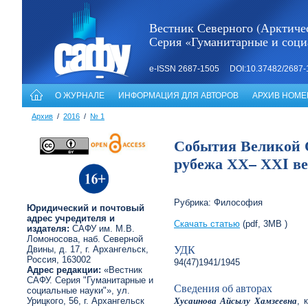
Вестник Северного (Арктичес
Серия «Гуманитарные и соци
e-ISSN 2687-1505 DOI:10.37482/2687-
О ЖУРНАЛЕ
ИНФОРМАЦИЯ ДЛЯ АВТОРОВ
АРХИВ НОМЕ
Архив
/
2016
/
№ 1
События Великой 
рубежа ХХ– ХХI век
Рубрика: Философия
Юридический и почтовый
адрес учредителя и
Скачать статью
(pdf, 3MB )
издателя:
САФУ им. М.В.
Ломоносова, наб. Северной
УДК
Двины, д. 17, г. Архангельск,
Россия, 163002
94(47)1941/1945
Адрес редакции:
«Вестник
САФУ. Серия "Гуманитарные и
Сведения об авторах
социальные науки"», ул.
Хусаинова Айсылу Хамзеевна
Урицкого, 56, г. Архангельск
, 