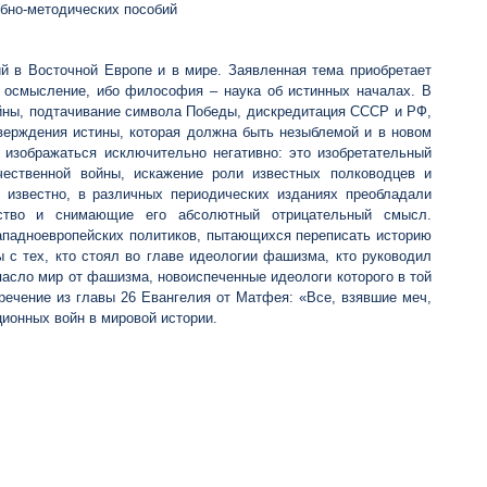
чебно-методических пособий
й в Восточной Европе и в мире. Заявленная тема приобретает
 осмысление, ибо философия – наука об истинных началах. В
йны, подтачивание символа Победы, дискредитация СССР и РФ,
тверждения истины, которая должна быть незыблемой и в новом
 изображаться исключительно негативно: это изобретательный
ественной войны, искажение роли известных полководцев и
 известно, в различных периодических изданиях преобладали
льство и снимающие его абсолютный отрицательный смысл.
западноевропейских политиков, пытающихся переписать историю
 с тех, кто стоял во главе идеологии фашизма, кто руководил
асло мир от фашизма, новоиспеченные идеологи которого в той
речение из главы 26 Евангелия от Матфея: «Все, взявшие меч,
ционных войн в мировой истории.