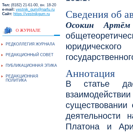
Тел:
(8182) 21-61-00, вн. 18-20
Сведения об а
e-mail:
vestnik_gum@narfu.ru
Сайт:
https://vestnikgum.ru
Осокин Артём
О ЖУРНАЛЕ
общетеорети
юридическог
РЕДКОЛЛЕГИЯ ЖУРНАЛА
государственног
РЕДАКЦИОННЫЙ СОВЕТ
ПУБЛИКАЦИОННАЯ ЭТИКА
Аннотация
РЕДАКЦИОННАЯ
ПОЛИТИКА
В статье да
взаимодейст
существовании 
деятельности 
Платона и Ари