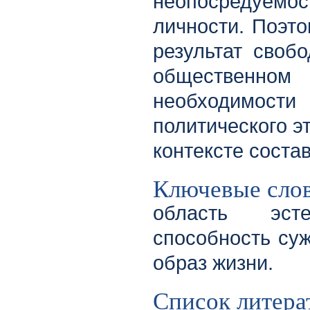
неопосредуем
личности. Поэт
результат своб
общественном
необходимос
политического э
контексте соста
Ключевые сло
область эсте
способность су
образ жизни.
Список литера