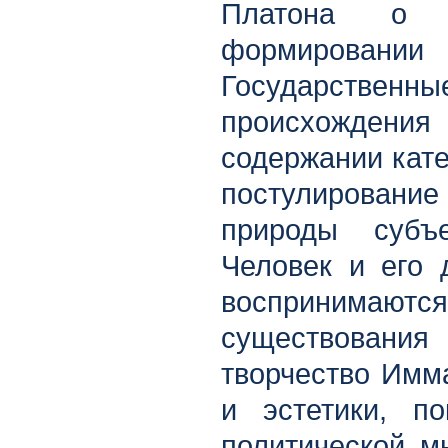
Платона о н
формирован
Государственн
происхождени
содержании кате
постулирование 
природы субъ
Человек и его 
воспринимаютс
существовани
творчество Имма
и эстетики, п
политической м