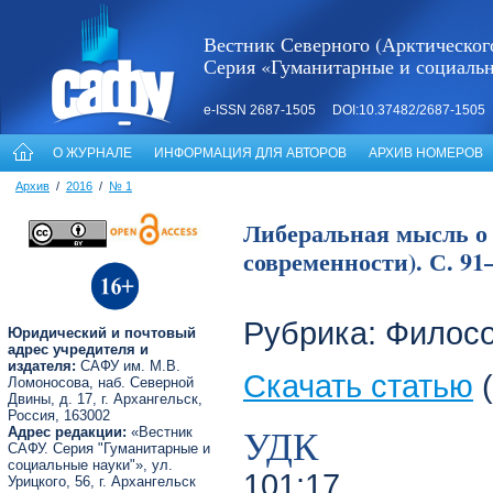
Вестник Северного (Арктическог
Серия «Гуманитарные и социаль
e-ISSN 2687-1505 DOI:10.37482/2687-1505
О ЖУРНАЛЕ
ИНФОРМАЦИЯ ДЛЯ АВТОРОВ
АРХИВ НОМЕРОВ
Архив
/
2016
/
№ 1
Либеральная мысль о 
современности). С. 91
Рубрика: Филос
Юридический и почтовый
адрес учредителя и
издателя:
САФУ им. М.В.
Скачать статью
(
Ломоносова, наб. Северной
Двины, д. 17, г. Архангельск,
Россия, 163002
УДК
Адрес редакции:
«Вестник
САФУ. Серия "Гуманитарные и
социальные науки"», ул.
101:17
Урицкого, 56, г. Архангельск