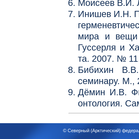
Моисеев В.И. 
Инишев И.Н. П
герменевтич
мира и вещи
Гуссерля и Хай
та. 2007. № 11
Бибихин В.В
семинару. М.,
Дёмин И.В. Ф
онтология. Са
© Северный (Арктический) федера