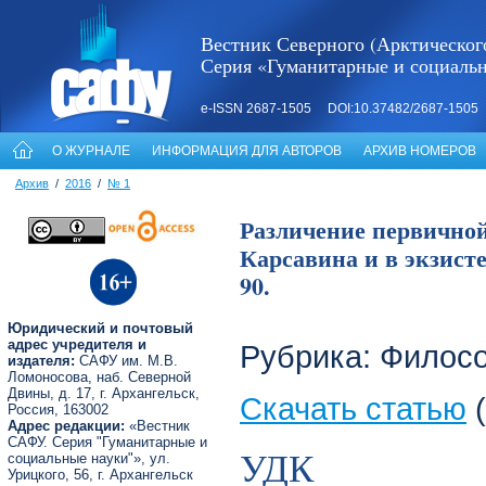
Вестник Северного (Арктическог
Серия «Гуманитарные и социаль
e-ISSN 2687-1505 DOI:10.37482/2687-1505
О ЖУРНАЛЕ
ИНФОРМАЦИЯ ДЛЯ АВТОРОВ
АРХИВ НОМЕРОВ
Архив
/
2016
/
№ 1
Различение первичной
Карсавина и в экзист
90.
Юридический и почтовый
адрес учредителя и
Рубрика: Филос
издателя:
САФУ им. М.В.
Ломоносова, наб. Северной
Двины, д. 17, г. Архангельск,
Скачать статью
(
Россия, 163002
Адрес редакции:
«Вестник
САФУ. Серия "Гуманитарные и
УДК
социальные науки"», ул.
Урицкого, 56, г. Архангельск