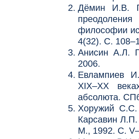
Дёмин И.В. П
преодолен
философии ист
4(32). С. 108–
Анисин А.Л. 
2006.
Евлампиев И
XIX–XX века
абсолюта. СПб
Хоружий С.С.
Карсавин Л.П.
М., 1992. С. V