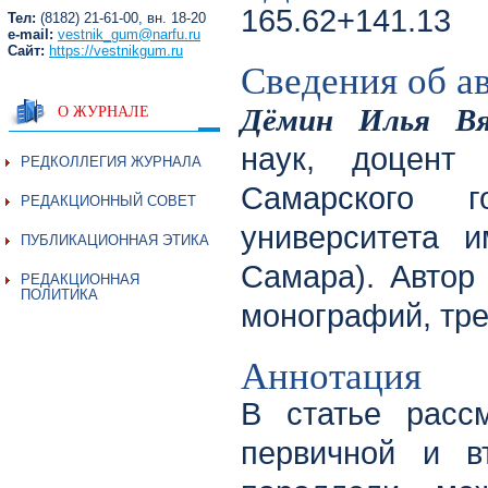
165.62+141.13
Тел:
(8182) 21-61-00, вн. 18-20
e-mail:
vestnik_gum@narfu.ru
Сайт:
https://vestnikgum.ru
Сведения об а
Дёмин Илья Вя
О ЖУРНАЛЕ
наук, доцент
РЕДКОЛЛЕГИЯ ЖУРНАЛА
Самарского го
РЕДАКЦИОННЫЙ СОВЕТ
университета и
ПУБЛИКАЦИОННАЯ ЭТИКА
Самара). Автор 
РЕДАКЦИОННАЯ
ПОЛИТИКА
монографий, тр
Аннотация
В статье расс
первичной и вт