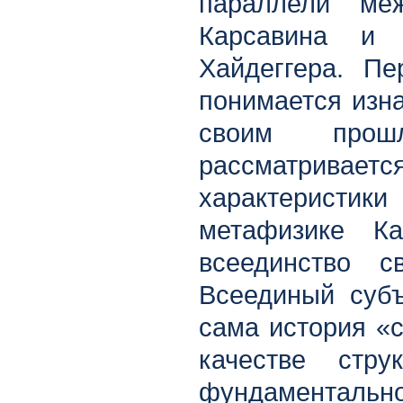
параллели ме
Карсавина и 
Хайдеггера. Пе
понимается изна
своим прош
рассматрива
характеристики
метафизике Ка
всеединство св
Всеединый субъ
сама история «с
качестве стр
фундаментал