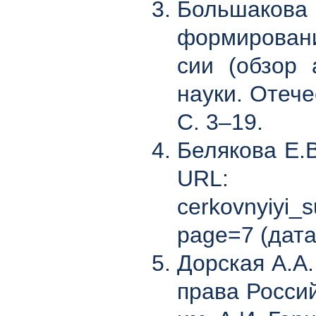
Большако
формировани
сии (обзор 
науки. Отече
С. 3–19.
Белякова Е.
URL: http:
cerkovnyiyi_s
page=7 (дата
Дорская А.А
права Росси