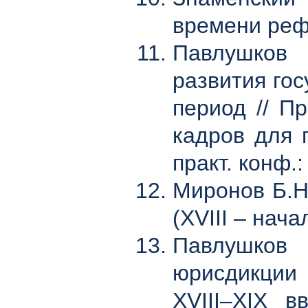
времени реф
Павлушков 
развития го
период // П
кадров для 
практ. конф.:
Миронов Б.Н
(XVIII – начал
Павлушков 
юрисдикции 
XVIII–XIX в