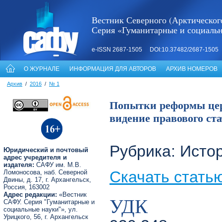
Вестник Северного (Арктическог
Серия «Гуманитарные и социаль
e-ISSN 2687-1505 DOI:10.37482/2687-1505
О ЖУРНАЛЕ
ИНФОРМАЦИЯ ДЛЯ АВТОРОВ
АРХИВ НОМЕРОВ
Архив
/
2016
/
№ 1
Попытки реформы церк
видение правового ста
Рубрика: Исто
Юридический и почтовый
адрес учредителя и
издателя:
САФУ им. М.В.
Скачать стать
Ломоносова, наб. Северной
Двины, д. 17, г. Архангельск,
Россия, 163002
Адрес редакции:
«Вестник
УДК
САФУ. Серия "Гуманитарные и
социальные науки"», ул.
Урицкого, 56, г. Архангельск