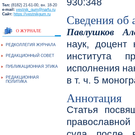
930:348
Тел:
(8182) 21-61-00, вн. 18-20
e-mail:
vestnik_gum@narfu.ru
Сайт:
https://vestnikgum.ru
Сведения об 
Павлушков Ал
О ЖУРНАЛЕ
наук, доцент
РЕДКОЛЛЕГИЯ ЖУРНАЛА
института 
РЕДАКЦИОННЫЙ СОВЕТ
исполнения на
ПУБЛИКАЦИОННАЯ ЭТИКА
в т. ч. 5 моно
РЕДАКЦИОННАЯ
ПОЛИТИКА
Аннотация
Статья посвя
православной 
суда после в