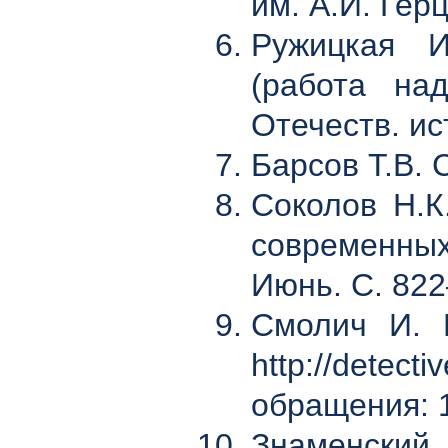
им. А.И. Гер
Ружицкая И
(работа на
Отечеств. ис
Барсов Т.В. 
Соколов Н.К
современных 
Июнь. С. 82
Смолич И. И
http://detec
обращения: 1
Знаменский