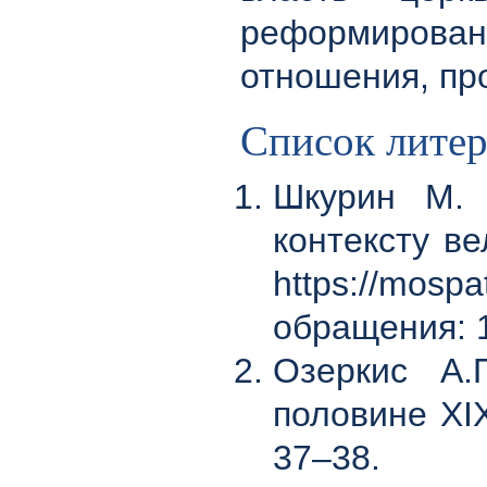
реформирова
отношения, про
Список лите
Шкурин М. 
контексту в
https://mos
обращения: 1
Озеркис А.
половине XIX
37–38.