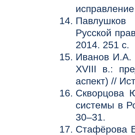
исправление.
Павлушков 
Русской пра
2014. 251 с.
Иванов И.А.
XVIII в.: п
аспект) // Ис
Скворцова Ю
системы в Ро
30–31.
Стафёрова Е