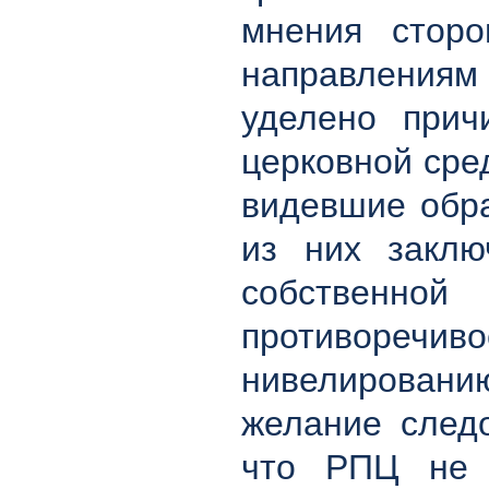
мнения стор
направлениям
уделено прич
церковной сре
видевшие обра
из них заклю
собственн
противоречив
нивелировани
желание след
что РПЦ не у