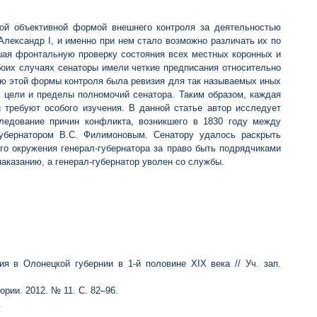
мой объективной формой внешнего контроля за деятельностью
Алекcандр I, и именно при нем стало возможно различать их по
шая фронтальную проверку состояния всех местных коронных и
боих случаях сенаторы имели четкие предписания относительно
тью этой формы контроля была ревизия для так называемых иных
е цели и пределы полномочий сенатора. Таким образом, каждая
и требуют особого изучения. В данной статье автор исследует
следование причин конфликта, возникшего в 1830 году между
губернатором В.С. Филимоновым. Сенатору удалось раскрыть
о окружения генерал-губернатора за право быть подрядчиками
аказанию, а генерал-губернатор уволен со службы.
я в Олонецкой губернии в 1-й половине XIX века // Уч. зап.
ории. 2012. № 11. С. 82–96.
.