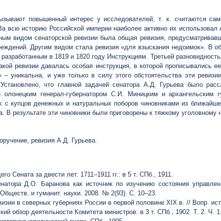
вызывают повышенный интерес у исследователей, т. к. считаются са
За всю историю Российской империи наиболее активно их использовал 
ным видом сенаторской ревизии была общая ревизия, предусматривав
еждений. Другим видом стала ревизия «для взыскания недоимок». В о
 разработанным в 1819 и 1820 году Инструкциям. Третьей разновиднос
акой ревизии давалась особая инструкция, в которой прописывались е
 – уникальна, и уже только в силу этого обстоятельства эти ревизи
 Установлено, что главной задачей сенатора А.Д. Гурьева было рас
и олонецким генерал-губернатором С.И. Миницким и архангельским 
 с купцов денежных и натуральных поборов чиновниками из ближайшег
. В результате эти чиновники были приговорены к тяжкому уголовному н
оручение, ревизия А.Д. Гурьева.
 Сената за двести лет. 1711–1911 гг.: в 5 т. СПб., 1911.
натора Д.О. Баранова как источник по изучению состояния управлени
: Обществ. и гуманит. науки. 2008. № 2(93). С. 10–23.
изии в северных губерниях России в первой половине XIX в. // Вопр. ист
ий обзор деятельности Комитета министров: в 3 т. СПб., 1902. Т. 2. Ч. 1