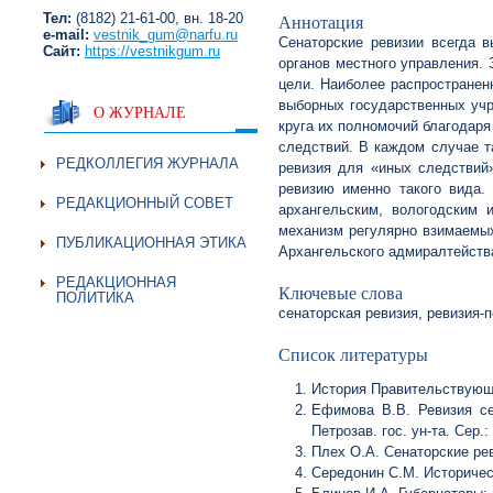
Тел:
(8182) 21-61-00, вн. 18-20
Аннотация
e-mail:
vestnik_gum@narfu.ru
Сенаторские ревизии всегда 
Сайт:
https://vestnikgum.ru
органов местного управления. 
цели. Наиболее распространен
выборных государственных учр
О ЖУРНАЛЕ
круга их полномочий благодаря
следствий. В каждом случае т
РЕДКОЛЛЕГИЯ ЖУРНАЛА
ревизия для «иных следствий»
ревизию именно такого вида.
РЕДАКЦИОННЫЙ СОВЕТ
архангельским, вологодским 
механизм регулярно взимаемых
ПУБЛИКАЦИОННАЯ ЭТИКА
Архангельского адмиралтейства
РЕДАКЦИОННАЯ
Ключевые слова
ПОЛИТИКА
сенаторская ревизия, ревизия-п
Список литературы
История Правительствующего
Ефимова В.В. Ревизия се
Петрозав. гос. ун-та. Сер.
Плех О.А. Сенаторские рев
Середонин С.М. Историческ