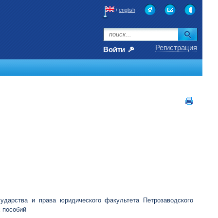
/
english
Регистрация
Войти
сударства и права юридического факультета Петрозаводского
х пособий