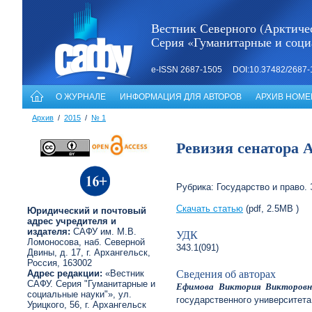
Вестник Северного (Арктичес
Серия «Гуманитарные и соци
e-ISSN 2687-1505 DOI:10.37482/2687-
О ЖУРНАЛЕ
ИНФОРМАЦИЯ ДЛЯ АВТОРОВ
АРХИВ НОМЕ
Архив
/
2015
/
№ 1
Ревизия сенатора А.
Рубрика: Государство и право.
Скачать статью
(pdf, 2.5MB )
Юридический и почтовый
адрес учредителя и
издателя:
САФУ им. М.В.
УДК
Ломоносова, наб. Северной
343.1(091)
Двины, д. 17, г. Архангельск,
Россия, 163002
Сведения об авторах
Адрес редакции:
«Вестник
САФУ. Серия "Гуманитарные и
Ефимова Виктория Викторовн
социальные науки"», ул.
государственного университета
Урицкого, 56, г. Архангельск