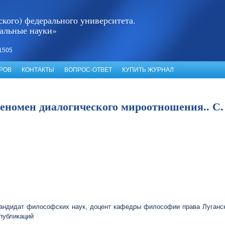
кого) федерального университета.
альные науки»
1505
РОВ
КОНТАКТЫ
ВОПРОС-ОТВЕТ
КУПИТЬ ЖУРНАЛ
еномен диалогического мироотношения.. С. 
кандидат философских наук, доцент кафедры философии права Луганск
публикаций