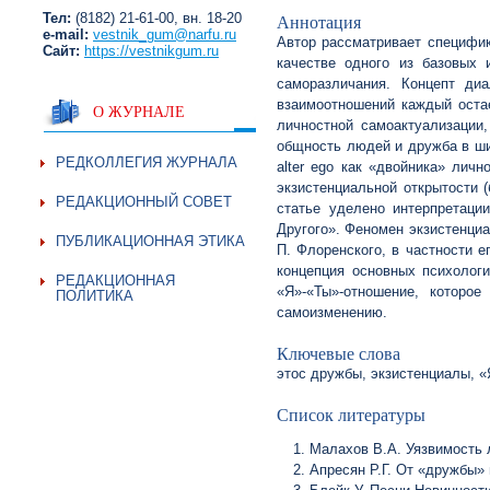
Тел:
(8182) 21-61-00, вн. 18-20
Аннотация
e-mail:
vestnik_gum@narfu.ru
Автор рассматривает специфик
Сайт:
https://vestnikgum.ru
качестве одного из базовых 
саморазличания. Концепт ди
взаимоотношений каждый остае
О ЖУРНАЛЕ
личностной самоактуализации
общность людей и дружба в ши
РЕДКОЛЛЕГИЯ ЖУРНАЛА
alter ego как «двойника» лич
экзистенциальной открытости 
РЕДАКЦИОННЫЙ СОВЕТ
статье уделено интерпретаци
Другого». Феномен экзистенци
ПУБЛИКАЦИОННАЯ ЭТИКА
П. Флоренского, в частности 
концепция основных психолог
РЕДАКЦИОННАЯ
«Я»-«Ты»-отношение, которо
ПОЛИТИКА
самоизменению.
Ключевые слова
этос дружбы, экзистенциалы, «
Список литературы
Малахов В.А. Уязвимость л
Апресян Р.Г. От «дружбы» 