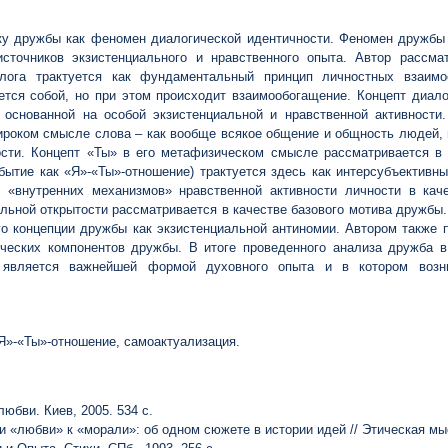
у дружбы как феномен диалогической идентичности. Феномен дружбы 
источников экзистенциального и нравственного опыта. Автор рассм
алога трактуется как фундаментальный принцип личностных взаим
тся собой, но при этом происходит взаимообогащение. Концепт диало
, основанной на особой экзистенциальной и нравственной активност
роком смысле слова – как вообще всякое общение и общность людей,
ности. Концепт «Ты» в его метафизическом смысле рассматривается в
(бытие как «Я»-«Ты»-отношение) трактуется здесь как интерсубъективн
и «внутренних механизмов» нравственной активности личности в ка
альной открытости рассматривается в качестве базового мотива дружбы
его концепции дружбы как экзистенциальной антиномии. Автором также
ических компонентов дружбы. В итоге проведенного анализа дружба в
е является важнейшей формой духовного опыта и в котором возн
Я»-«Ты»-отношение, самоактуализация.
юбви. Киев, 2005. 534 с.
и «любви» к «морали»: об одном сюжете в истории идей // Этическая мыс