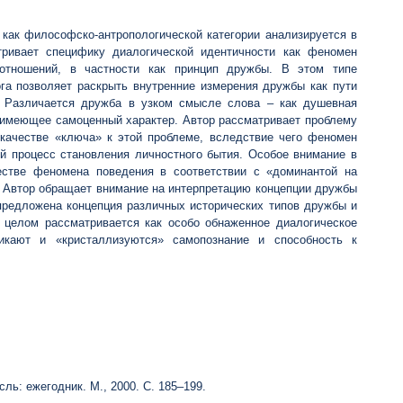
как философско-антропологической категории анализируется в
атривает специфику диалогической идентичности как феномен
оотношений, в частности как принцип дружбы. В этом типе
га позволяет раскрыть внутренние измерения дружбы как пути
и. Различается дружба в узком смысле слова – как душевная
 имеющее самоценный характер. Автор рассматривает проблему
 качестве «ключа» к этой проблеме, вследствие чего феномен
ый процесс становления личностного бытия. Особое внимание в
честве феномена поведения в соответствии с «доминантой на
. Автор обращает внимание на интерпретацию концепции дружбы
 предложена концепция различных исторических типов дружбы и
 целом рассматривается как особо обнаженное диалогическое
икают и «кристаллизуются» самопознание и способность к
ль: ежегодник. М., 2000. С. 185–199.