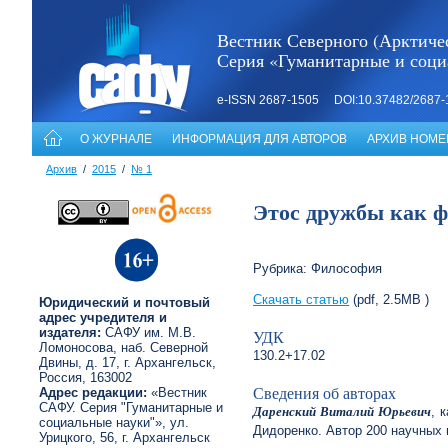
Вестник Северного (Арктичес
Серия «Гуманитарные и соци
e-ISSN 2687-1505 DOI:10.37482/2687-
О ЖУРНАЛЕ
ИНФОРМАЦИЯ ДЛЯ АВТОРОВ
АРХИВ НОМЕ
Архив
/
2015
/
№ 1
Этос дружбы как ф
Рубрика: Философия
Скачать статью
(pdf, 2.5MB )
Юридический и почтовый
адрес учредителя и
издателя:
САФУ им. М.В.
УДК
Ломоносова, наб. Северной
130.2+17.02
Двины, д. 17, г. Архангельск,
Россия, 163002
Сведения об авторах
Адрес редакции:
«Вестник
САФУ. Серия "Гуманитарные и
Даренский Виталий Юрьевич
, 
социальные науки"», ул.
Дидоренко. Автор 200 научных 
Урицкого, 56, г. Архангельск