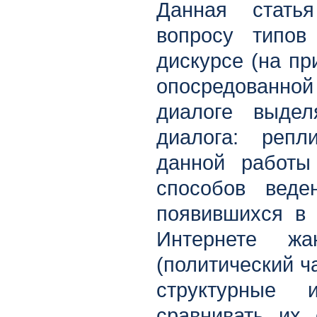
Данная стать
вопросу типов
дискурсе (на п
опосредованно
диалоге выде
диалога: реп
данной работы
способов веде
появившихся в 
Интернете жа
(политический ч
структурные 
сравнивать их