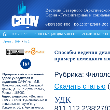
Вестник Северного (Арктическог
Серия «Гуманитарные и социаль
e-ISSN 2687-1505 DOI:10.37482/2687-1505
О ЖУРНАЛЕ
ИНФОРМАЦИЯ ДЛЯ АВТОРОВ
АРХИВ НОМЕРОВ
Архив
/
2014
/
№ 2
Способы ведения диал
примере немецкого язы
Рубрика: Филол
Юридический и почтовый
адрес учредителя и
издателя:
САФУ им. М.В.
Скачать статью
(
Ломоносова, наб. Северной
Двины, д. 17, г. Архангельск,
Россия, 163002
УДК
Адрес редакции:
«Вестник
САФУ. Серия "Гуманитарные и
социальные науки"», ул.
811.112.2’38’27(
Урицкого, 56, г. Архангельск