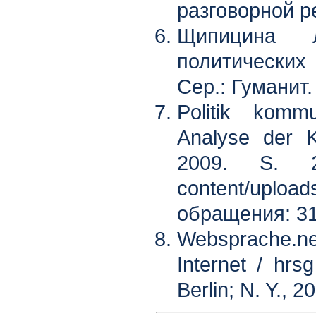
разговорной ре
Щипицина Л
политических 
Сер.: Гуманит.
Politik komm
Analyse der K
2009. S. 24. 
content/upload
обращения: 31
Websprache.n
Internet / hrs
Berlin; N. Y., 2