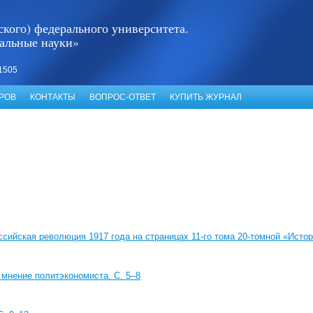
кого) федерального университета.
альные науки»
1505
РОВ
КОНТАКТЫ
ВОПРОС-ОТВЕТ
КУПИТЬ ЖУРНАЛ
сийская революция 1917 года на страницах 11-го тома 20-томной «Истор
 мнение политэкономиста. C. 5–8