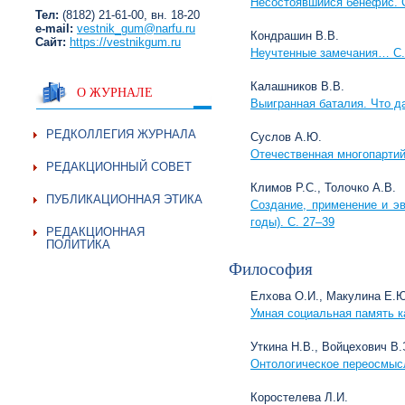
Несостоявшийся бенефис. C
Тел:
(8182) 21-61-00, вн. 18-20
e-mail:
vestnik_gum@narfu.ru
Кондрашин В.В.
Сайт:
https://vestnikgum.ru
Неучтенные замечания… C.
Калашников В.В.
О ЖУРНАЛЕ
Выигранная баталия. Что д
РЕДКОЛЛЕГИЯ ЖУРНАЛА
Суслов А.Ю.
Отечественная многопартий
РЕДАКЦИОННЫЙ СОВЕТ
Климов Р.С., Толочко А.В.
ПУБЛИКАЦИОННАЯ ЭТИКА
Создание, применение и э
годы). C. 27–39
РЕДАКЦИОННАЯ
ПОЛИТИКА
Философия
Елхова О.И., Макулина Е.
Умная социальная память к
Уткина Н.В., Войцехович В.
Онтологическое переосмыс
Коростелева Л.И.