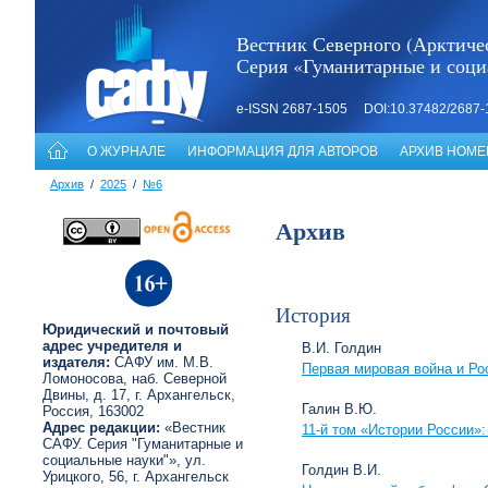
Вестник Северного (Арктичес
Серия «Гуманитарные и соци
e-ISSN 2687-1505 DOI:10.37482/2687-
О ЖУРНАЛЕ
ИНФОРМАЦИЯ ДЛЯ АВТОРОВ
АРХИВ НОМЕ
Архив
/
2025
/
№6
Архив
История
Юридический и почтовый
адрес учредителя и
В.И. Голдин
издателя:
САФУ им. М.В.
Первая мировая война и Рос
Ломоносова, наб. Северной
Двины, д. 17, г. Архангельск,
Галин В.Ю.
Россия, 163002
Адрес редакции:
«Вестник
11-й том «Истории России»:
САФУ. Серия "Гуманитарные и
социальные науки"», ул.
Голдин В.И.
Урицкого, 56, г. Архангельск