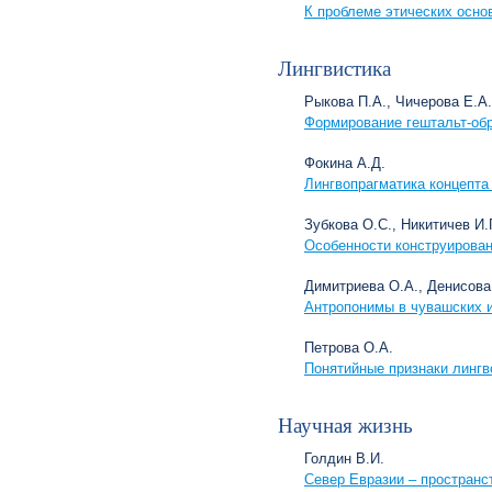
К проблеме этических осно
Лингвистика
Рыкова П.А., Чичерова Е.А.
Формирование гештальт-обр
Фокина А.Д.
Лингвопрагматика концепта
Зубкова О.С., Никитичев И.Г
Особенности конструирован
Димитриева О.А., Денисова
Антропонимы в чувашских и 
Петрова О.А.
Понятийные признаки лингв
Научная жизнь
Голдин В.И.
Север Евразии – пространс