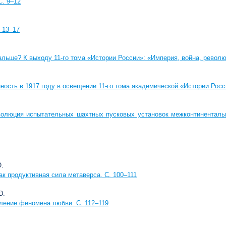
. 9–12
 13–17
альше? К выходу 11-го тома «Истории России»: «Империя, война, револю
ность в 1917 году в освещении 11-го тома академической «Истории Росс
волюция испытательных шахтных пусковых установок межконтинентальн
Ю.
ак продуктивная сила метаверса. С. 100–111
Э.
ление феномена любви. С. 112–119