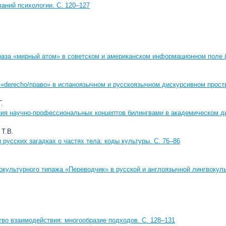
ваний психологии. С. 120–127
аза «мирный атом» в советском и американском информационном поле (на
 «derecho/право» в испаноязычном и русскоязычном дискурсивном простр
.
ия научно-профессиональных концептов билингвами в академическом дис
 Т.В.
русских загадках о частях тела: коды культуры. С. 76–86
окультурного типажа «Переводчик» в русской и англоязычной лингвокуль
тво взаимодействия: многообразие подходов. С. 128–131