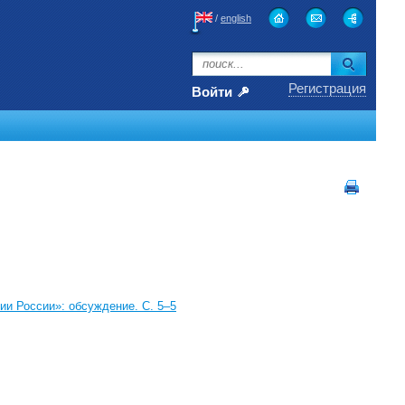
/
english
Регистрация
Войти
ии России»: обсуждение. C. 5–5