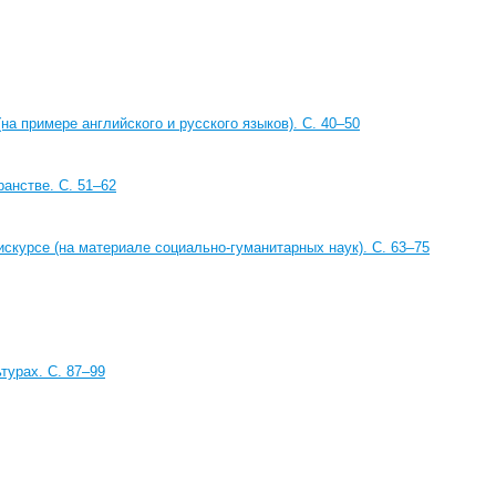
 примере английского и русского языков). C. 40–50
анстве. C. 51–62
курсе (на материале социально-гуманитарных наук). С. 63–75
турах. С. 87–99