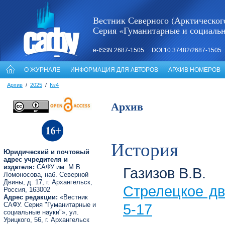
Вестник Северного (Арктическог
Серия «Гуманитарные и социаль
e-ISSN 2687-1505 DOI:10.37482/2687-1505
О ЖУРНАЛЕ
ИНФОРМАЦИЯ ДЛЯ АВТОРОВ
АРХИВ НОМЕРОВ
Архив
/
2025
/
№4
Архив
История
Юридический и почтовый
адрес учредителя и
издателя:
САФУ им. М.В.
Газизов В.В.
Ломоносова, наб. Северной
Двины, д. 17, г. Архангельск,
Стрелецкое дво
Россия, 163002
Адрес редакции:
«Вестник
САФУ. Серия "Гуманитарные и
5-17
социальные науки"», ул.
Урицкого, 56, г. Архангельск