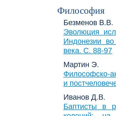
Философия
Безменов В.В.
Эволюция исл
Индонезии во
века. С. 88-97
Мартин Э.
Философско-ан
и постчеловече
Иванов Д.В.
Баптисты в р
колоний: на