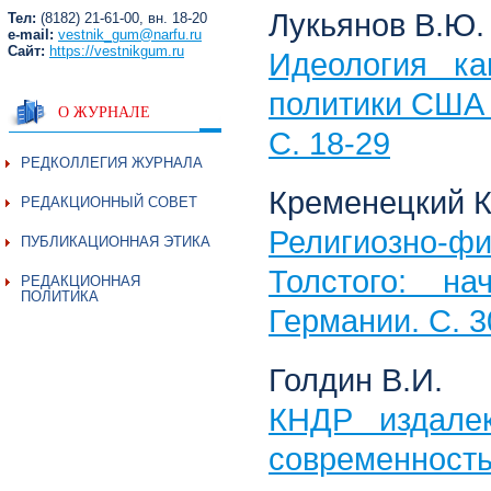
Лукьянов В.Ю.
Тел:
(8182) 21-61-00, вн. 18-20
e-mail:
vestnik_gum@narfu.ru
Сайт:
https://vestnikgum.ru
Идеология к
политики США 
О ЖУРНАЛЕ
С. 18-29
РЕДКОЛЛЕГИЯ ЖУРНАЛА
Кременецкий К
РЕДАКЦИОННЫЙ СОВЕТ
Религиозно-
ПУБЛИКАЦИОННАЯ ЭТИКА
Толстого: н
РЕДАКЦИОННАЯ
ПОЛИТИКА
Германии. С. 3
Голдин В.И.
КНДР издале
современность.